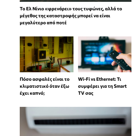
Το Ελ Νίνιο «φρενάρει» τους τυφώνες, αλλά το
μέγεθος της καταστροφής μπορεί να είναι
μεγαλύτερο από ποτέ
Wi-Fi vs Ethernet: Τι
Πόσο ασφαλές είναι το
συμφέρει για τη Smart
κλιματιστικό όταν έξω
TV σας
έχει καπνό;