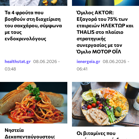
Τα 4 φρούτα που
Όμιλος AKTOR:
βοηθούν στη διαχείριση
Εξαγορά του 75% των
του σακχάρου, σύμφωνα
εταιρειών ΗΛΕΚΤΩΡ και
με τους
THALIS στο πλαίσιο
ενδοκρινολόγους
στρατηγικής
συνεργασίας με τον
Όμιλο ΜΟΤΟΡ ΟΪΛ
healthstat.gr
08.06.2026 -
ienergeia.gr
08.06.2026 -
03:48
06:41
Νηστεία
Οι βιταμίνες που
Δεκαπενταύγουστου: