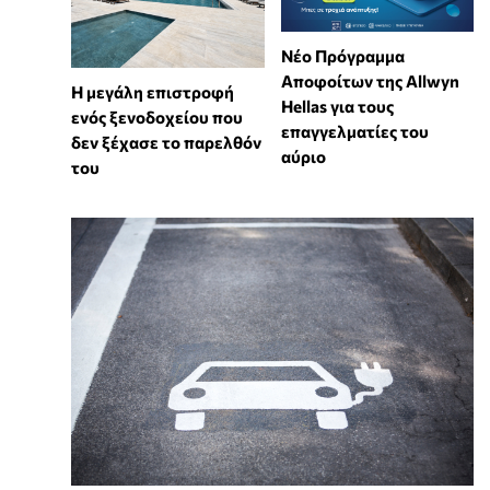
Νέο Πρόγραμμα
Αποφοίτων της Allwyn
Η μεγάλη επιστροφή
Hellas για τους
ενός ξενοδοχείου που
επαγγελματίες του
δεν ξέχασε το παρελθόν
αύριο
του