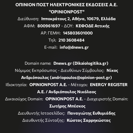
ΟΠΙΝΙΟΝ ΠΟΣΤ ΗΛΕΚΤΡΟΝΙΚΕΣ ΕΚΔΟΣΕΙΣ Α.Ε.
"OPINIONPOST"
Διεύθυνση:
Ιπποκράτους 2, Αθήνα, 10679, Ελλάδα
ΑΦΜ:
800961697
- ΔΟΥ:
ΚΕΦΟΔΕ Αττικής
ΑΡ. ΓΕΜΗ:
145803601000
Τηλ:
210 3608484
E-mail:
info@dnews.gr
Domain name:
Dnews.gr (Dikaiologitika.gr)
Νόμιμος Εκπρόσωπος - Διευθύνων Σύμβουλος:
Νίκος
Ανδριόπουλος (andriopoulos@opinion-post.gr)
Ιδιοκτησία:
OPINIONPOST A.E.
- Μέτοχοι:
ENERGY REGISTER
Α.Ε. / Ανδριόπουλος Νικόλαος
Δικαιούχος Domain:
OPINIONPOST A.E.
- Διαχειριστής Domain:
Σωτήρης Μπέσκος
Διευθυντής Ιστοσελίδας:
Παναγιώτης Ευθυμιάδης
Διευθυντής Σύνταξης:
Κώστας Σαρρηκώστας