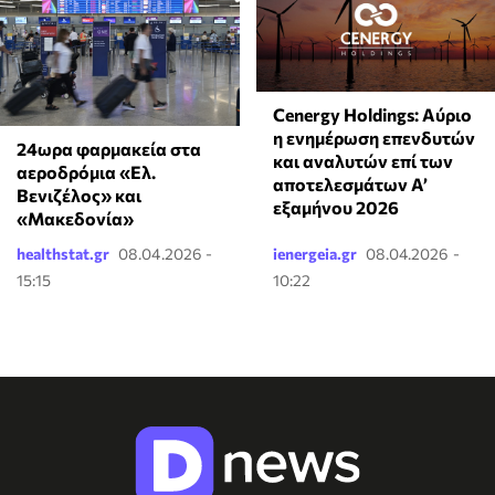
Cenergy Holdings: Αύριο
η ενημέρωση επενδυτών
24ωρα φαρμακεία στα
και αναλυτών επί των
αεροδρόμια «Ελ.
αποτελεσμάτων A’
Βενιζέλος» και
εξαμήνου 2026
«Μακεδονία»
healthstat.gr
08.04.2026 -
ienergeia.gr
08.04.2026 -
15:15
10:22