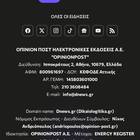
ΟΛΕΣ ΟΙ ΕΙΔΗΣΕΙΣ
ΟΠΙΝΙΟΝ ΠΟΣΤ ΗΛΕΚΤΡΟΝΙΚΕΣ ΕΚΔΟΣΕΙΣ Α.Ε.
"OPINIONPOST"
Διεύθυνση:
Ιπποκράτους 2, Αθήνα, 10679, Ελλάδα
ΑΦΜ:
800961697
- ΔΟΥ:
ΚΕΦΟΔΕ Αττικής
ΑΡ. ΓΕΜΗ:
145803601000
Τηλ:
210 3608484
E-mail:
info@dnews.gr
Domain name:
Dnews.gr (Dikaiologitika.gr)
Νόμιμος Εκπρόσωπος - Διευθύνων Σύμβουλος:
Νίκος
Ανδριόπουλος (andriopoulos@opinion-post.gr)
Ιδιοκτησία:
OPINIONPOST A.E.
- Μέτοχοι:
ENERGY REGISTER