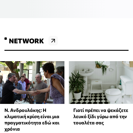
NETWORK
Ν. Ανδρουλάκης: Η
Γιατί πρέπει να ψεκάζετε
κλιματική κρίση είναι μια
λευκό ξίδι γύρω από την
πραγματικότητα εδώ και
τουαλέτα σας
χρόνια