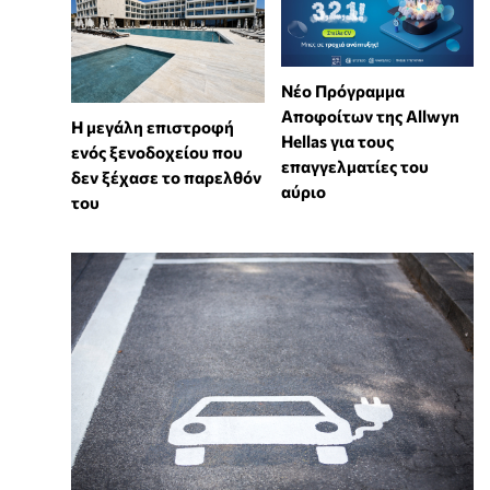
Νέο Πρόγραμμα
Αποφοίτων της Allwyn
Η μεγάλη επιστροφή
Hellas για τους
ενός ξενοδοχείου που
επαγγελματίες του
δεν ξέχασε το παρελθόν
αύριο
του