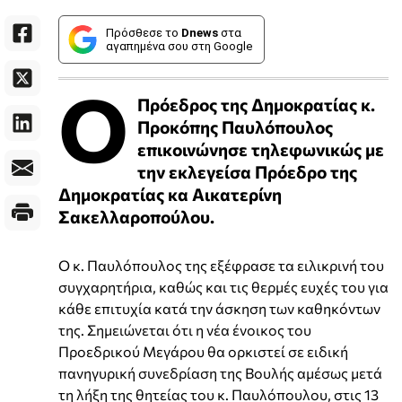
Πρόσθεσε το
Dnews
στα
αγαπημένα σου στη Google
Ο
Πρόεδρος της Δημοκρατίας κ.
Προκόπης Παυλόπουλος
επικοινώνησε τηλεφωνικώς με
την εκλεγείσα Πρόεδρο της
Δημοκρατίας κα Αικατερίνη
Σακελλαροπούλου.
Ο κ. Παυλόπουλος της εξέφρασε τα ειλικρινή του
συγχαρητήρια, καθώς και τις θερμές ευχές του για
κάθε επιτυχία κατά την άσκηση των καθηκόντων
της. Σημειώνεται ότι η νέα ένοικος του
Προεδρικού Μεγάρου θα ορκιστεί σε ειδική
πανηγυρική συνεδρίαση της Βουλής αμέσως μετά
τη λήξη της θητείας του κ. Παυλόπουλου, στις 13