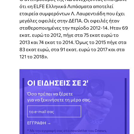
ότι «η ELFE Ελληνικά Λιπάσματα αποτελεί
εταιρεία συμφερόντων Λ. Λαυρεντιάδη που έχει
μεγάλες οφειλές στην ΔΕΠΑ. Οι οφειλές ήταν
σταθεροποιημένες την περίοδο 2012-14. Ηταν 69
εκατ. ευρώ το 2012, πήγε στα 75 εκατ ευρώ το
2013 και 74 εκατ το 2014. Όμως το 2015 πήγε στα
83 εκατ ευρώ, στα 91 εκατ. ευρώ το 2017 και στα
121 το 2018».
ΟΙ ΕΙΔΗΣΕΙΣ ΣΕ 2'
Όσα πρέπει να ξέρετε
για να ξεκινήσετε τη μέρα σας.
* Με την εγγραφή σας στο newsletter του Dnews,