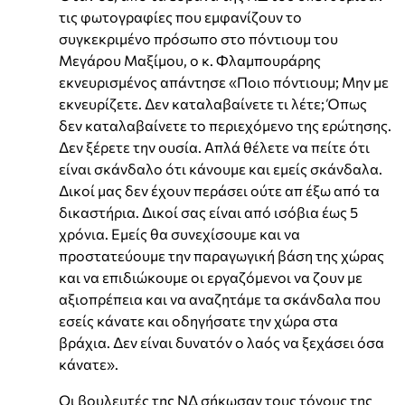
τις φωτογραφίες που εμφανίζουν το
συγκεκριμένο πρόσωπο στο πόντιουμ του
Μεγάρου Μαξίμου, ο κ. Φλαμπουράρης
εκνευρισμένος απάντησε «Ποιο πόντιουμ; Μην με
εκνευρίζετε. Δεν καταλαβαίνετε τι λέτε; Όπως
δεν καταλαβαίνετε το περιεχόμενο της ερώτησης.
Δεν ξέρετε την ουσία. Απλά θέλετε να πείτε ότι
είναι σκάνδαλο ότι κάνουμε και εμείς σκάνδαλα.
Δικοί μας δεν έχουν περάσει ούτε απ έξω από τα
δικαστήρια. Δικοί σας είναι από ισόβια έως 5
χρόνια. Εμείς θα συνεχίσουμε και να
προστατεύουμε την παραγωγική βάση της χώρας
και να επιδιώκουμε οι εργαζόμενοι να ζουν με
αξιοπρέπεια και να αναζητάμε τα σκάνδαλα που
εσείς κάνατε και οδηγήσατε την χώρα στα
βράχια. Δεν είναι δυνατόν ο λαός να ξεχάσει όσα
κάνατε».
Οι βουλευτές της ΝΔ σήκωσαν τους τόνους της