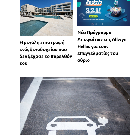
Νέο Πρόγραμμα
Αποφοίτων της Allwyn
Η μεγάλη επιστροφή
Hellas για τους
ενός ξενοδοχείου που
επαγγελματίες του
δεν ξέχασε το παρελθόν
αύριο
του