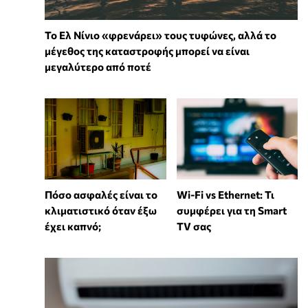
Το Ελ Νίνιο «φρενάρει» τους τυφώνες, αλλά το
μέγεθος της καταστροφής μπορεί να είναι
μεγαλύτερο από ποτέ
Wi-Fi vs Ethernet: Τι
Πόσο ασφαλές είναι το
συμφέρει για τη Smart
κλιματιστικό όταν έξω
TV σας
έχει καπνό;