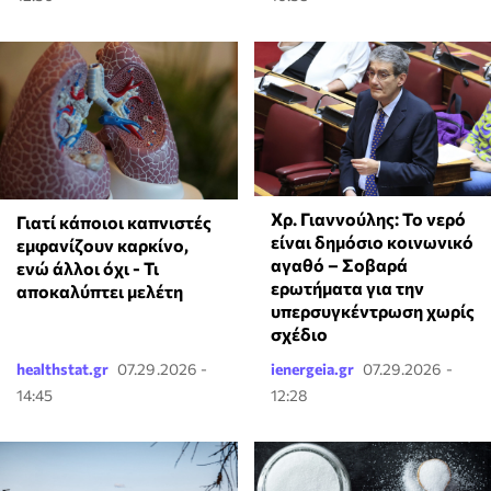
Χρ. Γιαννούλης: Το νερό
Γιατί κάποιοι καπνιστές
είναι δημόσιο κοινωνικό
εμφανίζουν καρκίνο,
αγαθό – Σοβαρά
ενώ άλλοι όχι - Τι
ερωτήματα για την
αποκαλύπτει μελέτη
υπερσυγκέντρωση χωρίς
σχέδιο
healthstat.gr
07.29.2026 -
ienergeia.gr
07.29.2026 -
14:45
12:28