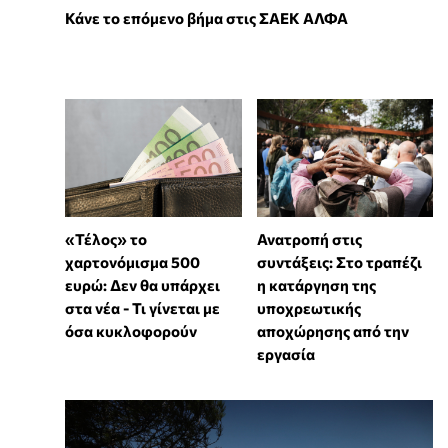
Κάνε το επόμενο βήμα στις ΣΑΕΚ ΑΛΦΑ
«Τέλος» το
Ανατροπή στις
χαρτονόμισμα 500
συντάξεις: Στο τραπέζι
ευρώ: Δεν θα υπάρχει
η κατάργηση της
στα νέα - Τι γίνεται με
υποχρεωτικής
όσα κυκλοφορούν
αποχώρησης από την
εργασία