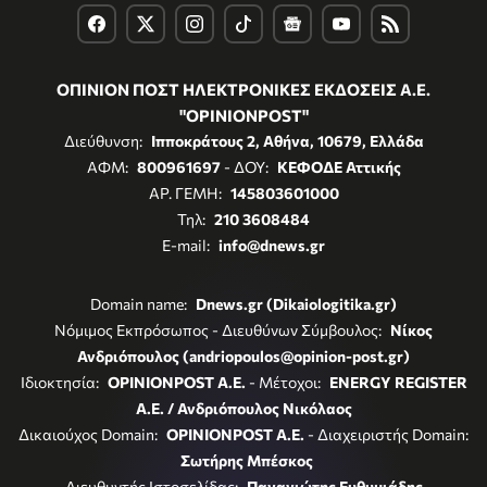
ΟΠΙΝΙΟΝ ΠΟΣΤ ΗΛΕΚΤΡΟΝΙΚΕΣ ΕΚΔΟΣΕΙΣ Α.Ε.
"OPINIONPOST"
Διεύθυνση:
Ιπποκράτους 2, Αθήνα, 10679, Ελλάδα
ΑΦΜ:
800961697
- ΔΟΥ:
ΚΕΦΟΔΕ Αττικής
ΑΡ. ΓΕΜΗ:
145803601000
Τηλ:
210 3608484
E-mail:
info@dnews.gr
Domain name:
Dnews.gr (Dikaiologitika.gr)
Νόμιμος Εκπρόσωπος - Διευθύνων Σύμβουλος:
Νίκος
Ανδριόπουλος (andriopoulos@opinion-post.gr)
Ιδιοκτησία:
OPINIONPOST A.E.
- Μέτοχοι:
ENERGY REGISTER
Α.Ε. / Ανδριόπουλος Νικόλαος
Δικαιούχος Domain:
OPINIONPOST A.E.
- Διαχειριστής Domain:
Σωτήρης Μπέσκος
Διευθυντής Ιστοσελίδας:
Παναγιώτης Ευθυμιάδης