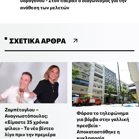
υδρογόνου - Στον «αέρα» ο διαγωνισμός για την
ανάθεση των μελετών
ΣΧΕΤΙΚΆ ΆΡΘΡΑ
Ζαμπέτογλου –
Φάρσα το τηλεφώνημα
Αναγνωστόπουλος:
για βόμβα στην γαλλική
«Είμαστε 35 χρόνια
πρεσβεία -
φίλοι» - Το νέο βίντεο
Αποκαταστάθηκε η
λίγο πριν την πρεμιέρα
κυκλοφορία