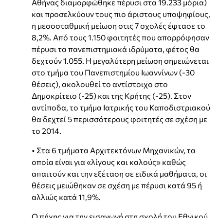
Αθήνας διαμορφώθηκε πέρυσι στα 19.233 μόρια)
και προσελκύουν τους πιο άριστους υποψηφίους,
η μεσοσταθμική μείωση στις 7 σχολές έφτασε το
8,2%. Από τους 1.150 φοιτητές που απορρόφησαν
πέρυσι τα πανεπιστημιακά ιδρύματα, φέτος θα
δεχτούν 1.055. Η μεγαλύτερη μείωση σημειώνεται
στο τμήμα του Πανεπιστημίου Ιωαννίνων (-30
θέσεις), ακολουθεί το αντίστοιχο στο
Δημοκρίτειο (-25) και της Κρήτης (-25). Στον
αντίποδα, το τμήμα Ιατρικής του Καποδιστριακού
θα δεχτεί 5 περισσότερους φοιτητές σε σχέση με
το 2014.
• Στα 6 τμήματα Αρχιτεκτόνων Μηχανικών, τα
οποία είναι για «λίγους και καλούς» καθώς
απαιτούν και την εξέταση σε ειδικά μαθήματα, οι
θέσεις μειώθηκαν σε σχέση με πέρυσι κατά 95 ή
αλλιώς κατά 11,9%.
Ο πήχης για την εισαγωγή στη σχολή του Εθνικού