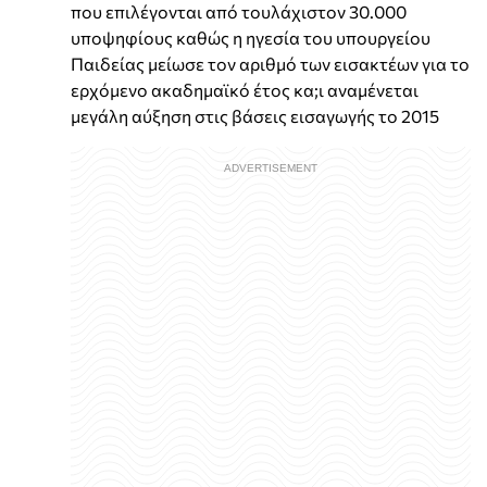
που επιλέγονται από τουλάχιστον 30.000
υποψηφίους καθώς η ηγεσία του υπουργείου
Παιδείας µείωσε τον αριθµό των εισακτέων για το
ερχόµενο ακαδηµαϊκό έτος κα;ι αναμένεται
μεγάλη αύξηση στις βάσεις εισαγωγής το 2015