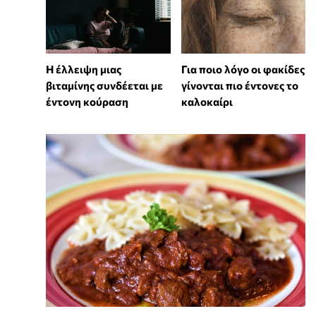
⁠Η έλλειψη μιας
Για ποιο λόγο οι φακίδες
βιταμίνης συνδέεται με
γίνονται πιο έντονες το
έντονη κούραση
καλοκαίρι