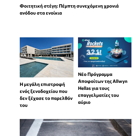
Φοιτητική στέγη: Πέμπτη συνεχόμενη χρονιά
ανόδου στα ενοίκια
Νέο Πρόγραμμα
Αποφοίτων της Allwyn
Η μεγάλη επιστροφή
Hellas για τους
ενός ξενοδοχείου που
επαγγελματίες του
δεν ξέχασε το παρελθόν
αύριο
του