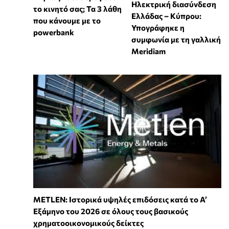
Ηλεκτρική διασύνδεση
το κινητό σας; Τα 3 λάθη
Ελλάδας – Κύπρου:
που κάνουμε με το
Υπογράφηκε η
powerbank
συμφωνία με τη γαλλική
Meridiam
METLEN: Ιστορικά υψηλές επιδόσεις κατά το Α’
Εξάμηνο του 2026 σε όλους τους βασικούς
χρηματοοικονομικούς δείκτες