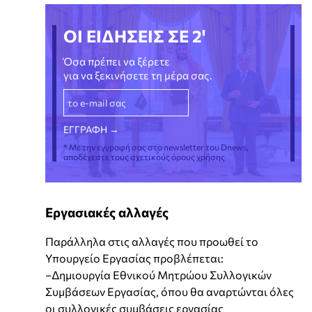
ΟΙ ΕΙΔΗΣΕΙΣ ΣΕ 2'
Όσα πρέπει να ξέρετε
για να ξεκινήσετε τη μέρα σας.
* Με την εγγραφή σας στο newsletter του Dnews,
αποδέχεστε τους σχετικούς όρους χρήσης
Εργασιακές αλλαγές
Παράλληλα στις αλλαγές που προωθεί το
Υπουργείο Εργασίας προβλέπεται:
–Δημιουργία Εθνικού Μητρώου Συλλογικών
Συμβάσεων Εργασίας, όπου θα αναρτώνται όλες
οι συλλογικές συμβάσεις εργασίας