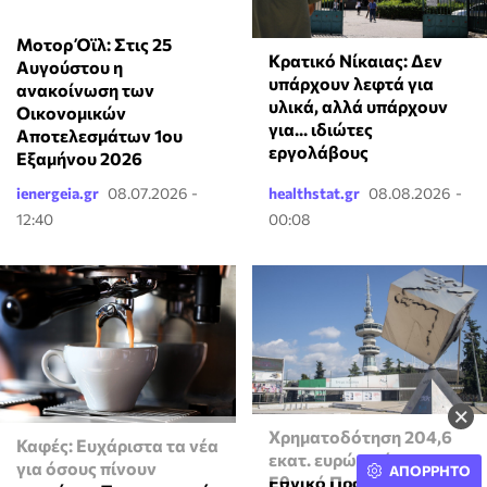
Μοτορ Όϊλ: Στις 25
Κρατικό Νίκαιας: Δεν
Αυγούστου η
υπάρχουν λεφτά για
ανακοίνωση των
υλικά, αλλά υπάρχουν
Οικονομικών
για... ιδιώτες
Αποτελεσμάτων 1ου
εργολάβους
Εξαμήνου 2026
ienergeia.gr
08.07.2026 -
healthstat.gr
08.08.2026 -
12:40
00:08
×
Χρηματοδότηση 204,6
Καφές: Ευχάριστα τα νέα
εκατ. ευρώ από το
για όσους πίνουν
ΑΠΟΡΡΗΤΟ
Εθνικό Πρόγραμμα