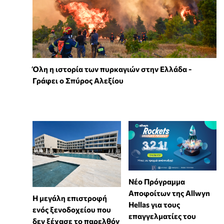
Όλη η ιστορία των πυρκαγιών στην Ελλάδα -
Γράφει ο Σπύρος Αλεξίου
Νέο Πρόγραμμα
Αποφοίτων της Allwyn
Η μεγάλη επιστροφή
Hellas για τους
ενός ξενοδοχείου που
επαγγελματίες του
δεν ξέχασε το παρελθόν