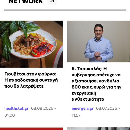
NETWORK
Κ. Τσουκαλάς: Η
Γιουβέτσι στον φούρνο:
κυβέρνηση απέτυχε να
Η παραδοσιακή συνταγή
αξιοποιήσει κονδύλια
που θα λατρέψετε
800 εκατ. ευρώ για την
ενεργειακή
ανθεκτικότητα
healthstat.gr
08.08.2026 -
ienergeia.gr
08.07.2026 -
01:00
11:57