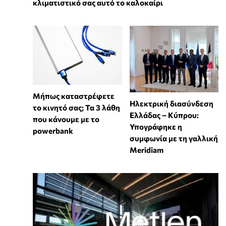
κλιματιστικό σας αυτό το καλοκαίρι
Μήπως καταστρέφετε
Ηλεκτρική διασύνδεση
το κινητό σας; Τα 3 λάθη
Ελλάδας – Κύπρου:
που κάνουμε με το
Υπογράφηκε η
powerbank
συμφωνία με τη γαλλική
Meridiam