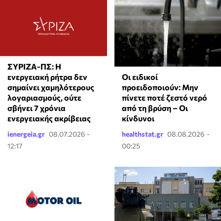
ΣΥΡΙΖΑ-ΠΣ: Η
Οι ειδικοί
ενεργειακή ρήτρα δεν
προειδοποιούν: Μην
σημαίνει χαμηλότερους
πίνετε ποτέ ζεστό νερό
λογαριασμούς, ούτε
από τη βρύση – Οι
σβήνει 7 χρόνια
κίνδυνοι
ενεργειακής ακρίβειας
ienergeia.gr
08.07.2026 -
healthstat.gr
08.08.2026 -
12:17
00:25