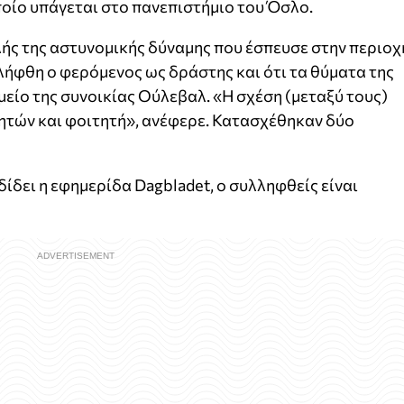
ποίο υπάγεται στο πανεπιστήμιο του Όσλο.
ής της αστυνομικής δύναμης που έσπευσε στην περιοχ
λήφθη ο φερόμενος ως δράστης και ότι τα θύματα της
είο της συνοικίας Ούλεβαλ. «Η σχέση (μεταξύ τους)
γητών και φοιτητή», ανέφερε. Κατασχέθηκαν δύο
δει η εφημερίδα Dagbladet, ο συλληφθείς είναι