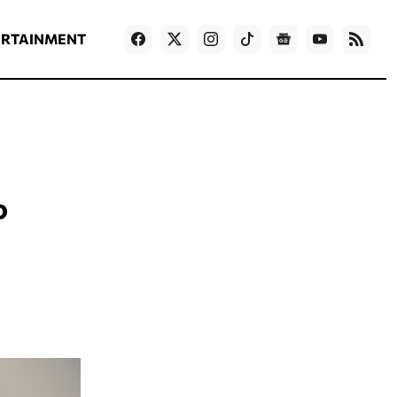
ΡΟΗ ΕΙΔΗΣΕΩΝ
T
NEWS IN ENGLISH
Games
ERTAINMENT
ο