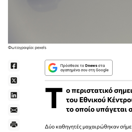
Φωτογραφία: pexels
Πρόσθεσε το
Dnews
στα
αγαπημένα σου στη Google
Τ
ο περιστατικό σημε
του Εθνικού Κέντρο
το οποίο υπάγεται 
Δύο καθηγητές μαχαιρώθηκαν σήμερ