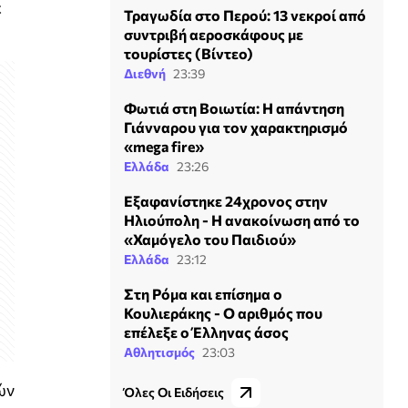
ε
Τραγωδία στο Περού: 13 νεκροί από
συντριβή αεροσκάφους με
τουρίστες (Βίντεο)
Διεθνή
23:39
Φωτιά στη Βοιωτία: Η απάντηση
Γιάνναρου για τον χαρακτηρισμό
«mega fire»
Ελλάδα
23:26
Εξαφανίστηκε 24χρονος στην
Ηλιούπολη - Η ανακοίνωση από το
«Χαμόγελο του Παιδιού»
Ελλάδα
23:12
Στη Ρόμα και επίσημα ο
Κουλιεράκης - Ο αριθμός που
επέλεξε ο Έλληνας άσος
Αθλητισμός
23:03
ών
Όλες Οι Ειδήσεις