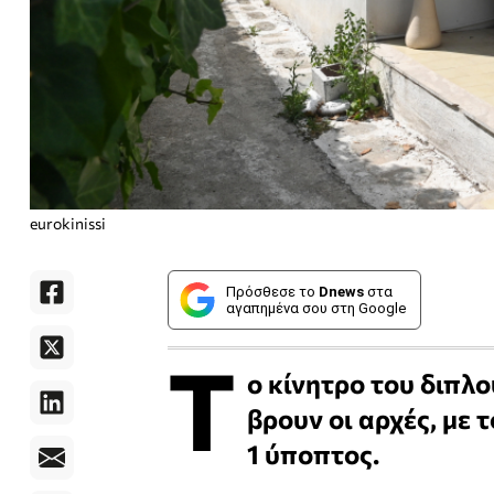
eurokinissi
Πρόσθεσε το
Dnews
στα
αγαπημένα σου στη Google
Τ
ο κίνητρο του διπλ
βρουν οι αρχές, με 
1 ύποπτος.