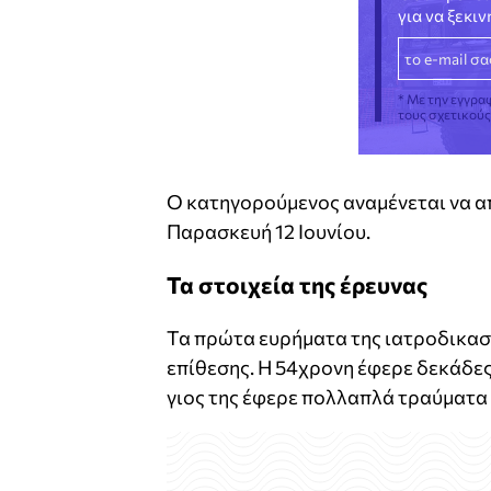
για να ξεκι
* Με την εγγρα
τους σχετικού
Ο κατηγορούμενος αναμένεται να α
Παρασκευή 12 Ιουνίου.
Τα στοιχεία της έρευνας
Τα πρώτα ευρήματα της ιατροδικασ
επίθεσης. Η 54χρονη έφερε δεκάδες
γιος της έφερε πολλαπλά τραύματα