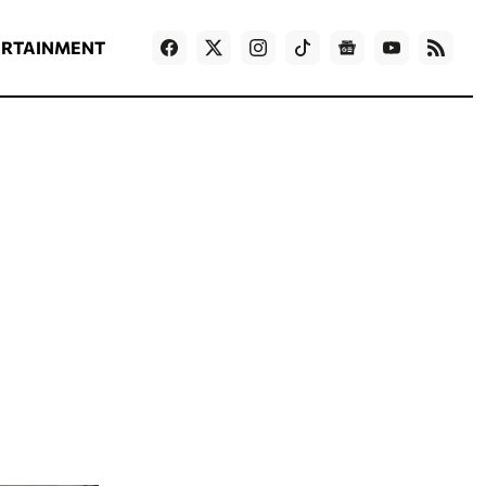
ΡΟΗ ΕΙΔΗΣΕΩΝ
T
NEWS IN ENGLISH
Games
ERTAINMENT