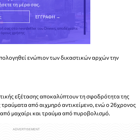
νήσετε τη μέρα σας.
φή σας στο newsletter του Dnews, αποδέχεστε
ς όρους χρήσης
πολογηθεί ενώπιον των δικαστικών αρχών την
τικής εξέτασης αποκαλύπτουν τη σφοδρότητα της
 τραύματα από αιχμηρό αντικείμενο, ενώ ο 26χρονος
 από μαχαίρι και τραύμα από πυροβολισμό.