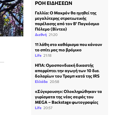
ΡΟΗ ΕΙΔΗΣΕΩΝ
Γαλλία: Ο Μακρόν θα ηγηθεί της
μεγαλύτερης στρατιωτικής
παρέλασης από τον Β' Παγκόσμιο
Πόλεμο (Βίντεο)
Διεθνή
21:20
11 λάθη στο καθάρισμα που κάνουν
το σπίτι μας πιο βρόμικο
Life
21:18
ΗΠΑ: Ομοσπονδιακή δικαστής
απορρίπτει την αγωγή των 10 δισ.
δολαρίων του Τραμπ κατά της IRS
Ελλάδα
20:58
«Σύγκρουση»: Ολοκληρώθηκαν τα
γυρίσματα της νέας σειράς του
MEGA – Backstage φωτογραφίες
Life
20:57