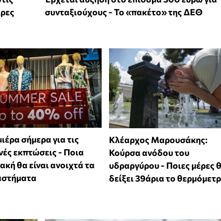
ιρες
συνταξιούχους - Το «πακέτο» της ΔΕΘ
ιέρα σήμερα για τις
Κλέαρχος Μαρουσάκης:
νές εκπτώσεις - Ποια
Κούρσα ανόδου του
ακή θα είναι ανοιχτά τα
υδραργύρου - Ποιες μέρες 
αστήματα
δείξει 39άρια το θερμόμετ