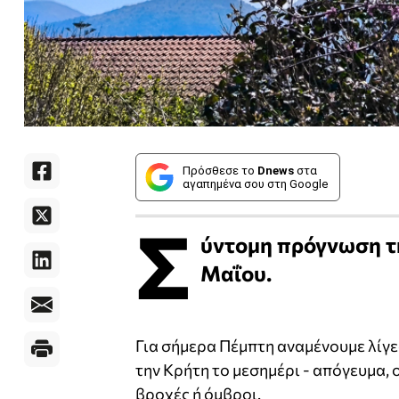
Πρόσθεσε το
Dnews
στα
αγαπημένα σου στη Google
Σ
ύντομη πρόγνωση τη
Μαΐου.
Για σήμερα Πέμπτη αναμένουμε λίγ
την Κρήτη το μεσημέρι - απόγευμα, 
βροχές ή όμβροι.