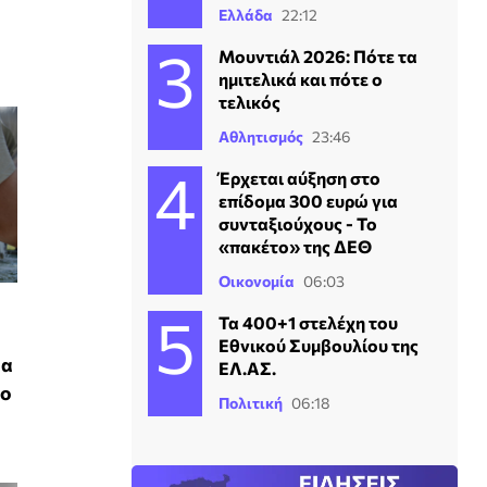
Ελλάδα
22:12
Μουντιάλ 2026: Πότε τα
ημιτελικά και πότε ο
τελικός
Αθλητισμός
23:46
Έρχεται αύξηση στο
επίδομα 300 ευρώ για
συνταξιούχους - Το
«πακέτο» της ΔΕΘ
Οικονομία
06:03
Τα 400+1 στελέχη του
Εθνικού Συμβουλίου της
θα
ΕΛ.ΑΣ.
ρο
Πολιτική
06:18