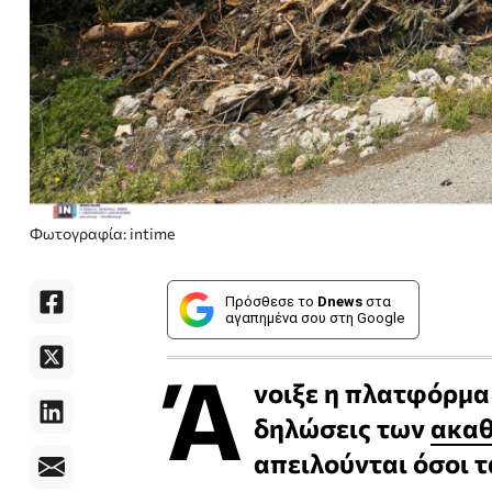
Φωτογραφία: intime
Πρόσθεσε το
Dnews
στα
αγαπημένα σου στη Google
Ά
νοιξε η πλατφόρμα σ
δηλώσεις των
ακαθ
απειλούνται όσοι τ