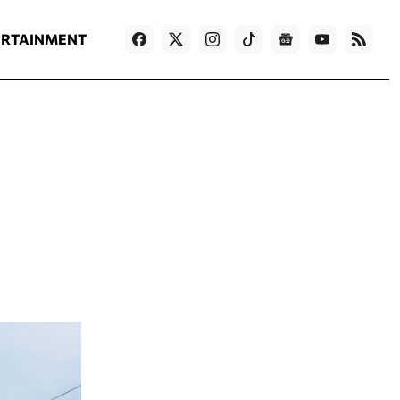
ΡΟΗ ΕΙΔΗΣΕΩΝ
T
NEWS IN ENGLISH
Games
ERTAINMENT