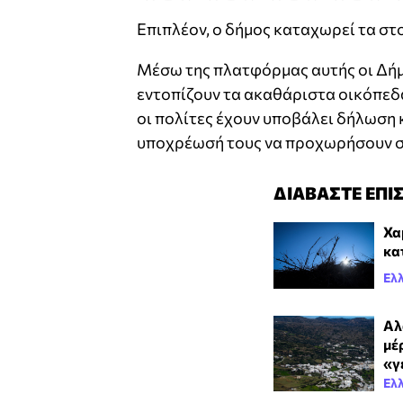
Επιπλέον, ο δήμος καταχωρεί τα στο
Μέσω της πλατφόρμας αυτής οι Δήμ
εντοπίζουν τα ακαθάριστα οικόπεδ
οι πολίτες έχουν υποβάλει δήλωση 
υποχρέωσή τους να προχωρήσουν σ
ΔΙΑΒΑΣΤΕ ΕΠΙ
Χα
κα
Ελ
Αλ
μέρ
«γ
Ελ