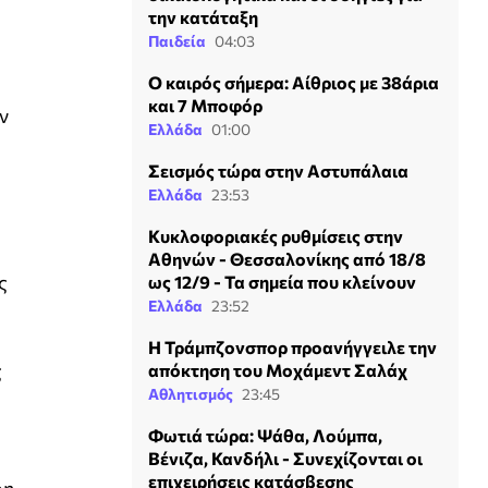
την κατάταξη
Παιδεία
04:03
Ο καιρός σήμερα: Αίθριος με 38άρια
και 7 Μποφόρ
ν
Ελλάδα
01:00
Σεισμός τώρα στην Αστυπάλαια
Ελλάδα
23:53
Κυκλοφοριακές ρυθμίσεις στην
Αθηνών - Θεσσαλονίκης από 18/8
ς
ως 12/9 - Τα σημεία που κλείνουν
Ελλάδα
23:52
Η Τράμπζονσπορ προανήγγειλε την
ς
απόκτηση του Μοχάμεντ Σαλάχ
Αθλητισμός
23:45
Φωτιά τώρα: Ψάθα, Λούμπα,
Βένιζα, Κανδήλι - Συνεχίζονται οι
επιχειρήσεις κατάσβεσης