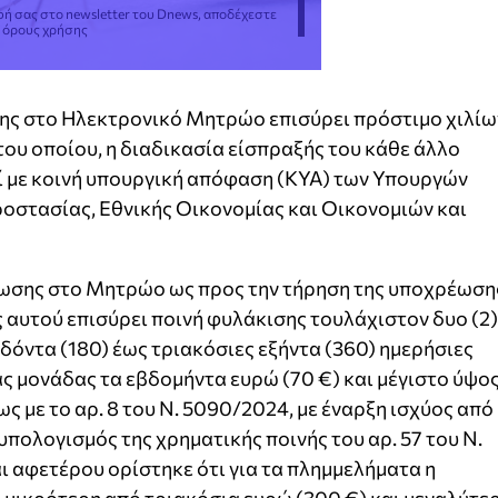
φή σας στο newsletter του Dnews, αποδέχεστε
ς όρους χρήσης
ης στο Ηλεκτρονικό Μητρώο επισύρει πρόστιμο χιλίω
του οποίου, η διαδικασία είσπραξής του κάθε άλλο
ί με κοινή υπουργική απόφαση (ΚΥΑ) των Υπουργών
ροστασίας, Εθνικής Οικονομίας και Οικονομιών και
ωσης στο Μητρώο ως προς την τήρηση της υποχρέωση
 αυτού επισύρει ποινή φυλάκισης τουλάχιστον δυο (2)
δόντα (180) έως τριακόσιες εξήντα (360) ημερήσιες
ς μονάδας τα εβδομήντα ευρώ (70 €) και μέγιστο ύψο
ς με το αρ. 8 του Ν. 5090/2024, με έναρξη ισχύος από
πολογισμός της χρηματικής ποινής του αρ. 57 του Ν.
ι αφετέρου ορίστηκε ότι για τα πλημμελήματα η