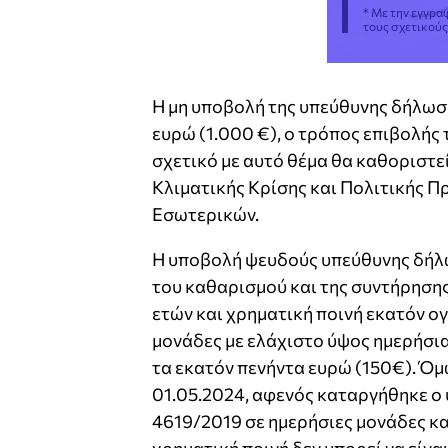
* Με την εγγρα
τους σχετικού
Η μη υποβολή της υπεύθυνης δήλωσ
ευρώ (1.000 €), ο τρόπος επιβολής 
σχετικό με αυτό θέμα θα καθοριστε
Κλιματικής Κρίσης και Πολιτικής Π
Εσωτερικών.
Η υποβολή ψευδούς υπεύθυνης δήλ
του καθαρισμού και της συντήρησης
ετών και χρηματική ποινή εκατόν ογ
μονάδες με ελάχιστο ύψος ημερήσια
τα εκατόν πενήντα ευρώ (150€). Όμω
01.05.2024, αφενός καταργήθηκε ο υ
4619/2019 σε ημερήσιες μονάδες κα