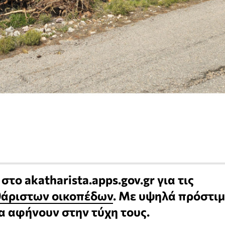
το akatharista.apps.gov.gr για τις
άριστων οικοπέδων
. Με υψηλά πρόστι
α αφήνουν στην τύχη τους.