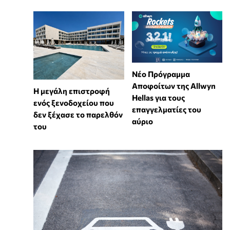
Νέο Πρόγραμμα
Αποφοίτων της Allwyn
Η μεγάλη επιστροφή
Hellas για τους
ενός ξενοδοχείου που
επαγγελματίες του
δεν ξέχασε το παρελθόν
αύριο
του