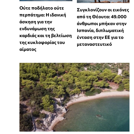
Ούτε ποδήλατο ούτε
Συγκλονίζουν οι εικόνες
περπάτημα: Η ιδανική
από τη Θέουτα: 49.000
άσκηση για την
άνθρωποι μπήκαν στην
ενδυνάμωση της
Ισπανία, διπλωματική
καρδιάς και τη βελτίωση
ένταση στην ΕΕ για το
της κυκλοφορίας του
μεταναστευτικό
αίματος