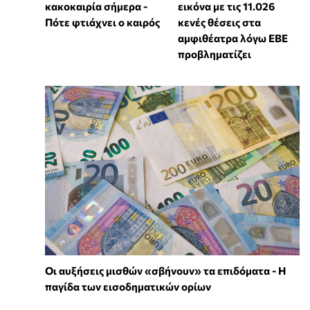
κακοκαιρία σήμερα -
εικόνα με τις 11.026
Πότε φτιάχνει ο καιρός
κενές θέσεις στα
αμφιθέατρα λόγω ΕΒΕ
προβληματίζει
Οι αυξήσεις μισθών «σβήνουν» τα επιδόματα - Η
παγίδα των εισοδηματικών ορίων