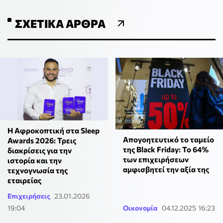
ΣΧΕΤΙΚΆ ΆΡΘΡΑ
Η Αφροκοπτική στα Sleep
Απογοητευτικό το ταμείο
Awards 2026: Τρεις
της Black Friday: Το 64%
διακρίσεις για την
των επιχειρήσεων
ιστορία και την
αμφισβητεί την αξία της
τεχνογνωσία της
εταιρείας
Επιχειρήσεις
23.01.2026
19:04
Οικονομία
04.12.2025 16:23