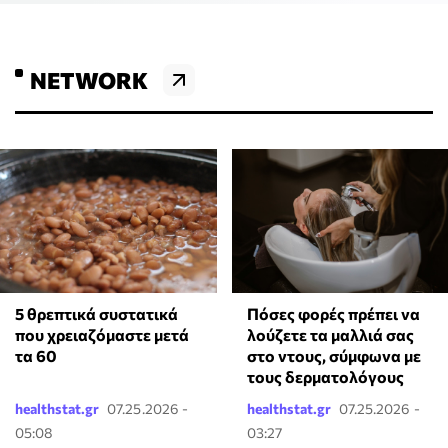
NETWORK
5 θρεπτικά συστατικά
Πόσες φορές πρέπει να
που χρειαζόμαστε μετά
λούζετε τα μαλλιά σας
τα 60
στο ντους, σύμφωνα με
τους δερματολόγους
healthstat.gr
07.25.2026 -
healthstat.gr
07.25.2026 -
05:08
03:27