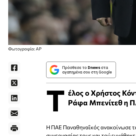
Φωτογραφία: AP
Πρόσθεσε το
Dnews
στα
αγαπημένα σου στη Google
Τ
έλος ο Χρήστος Κόν
Ράφα Μπενίτεθ η Π
Η ΠΑΕ Παναθηναΐκός ανακοίνωσε το
συνεργασίας τους και τού ευχήθηκε 