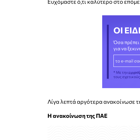
Ευχόμαστε ό,τι καλύτερο στο επόμε
ΟΙ ΕΙΔ
Όσα πρέπει 
για να ξεκι
* Με την εγγρα
τους σχετικού
Λίγα λεπτά αργότερα ανακοίνωσε τ
Η ανακοίνωση της ΠΑΕ