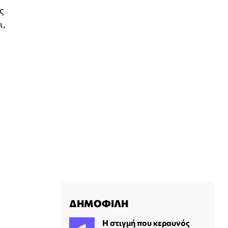
ς
ι,
ΔΗΜΟΦΙΛΗ
H στιγμή που κεραυνός