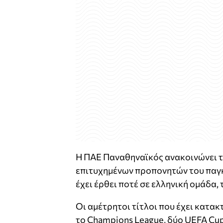
Η ΠΑΕ Παναθηναϊκός ανακοινώνει τη
επιτυχημένων προπονητών του παγ
έχει έρθει ποτέ σε ελληνική ομάδα,
Οι αμέτρητοι τίτλοι που έχει κατα
το Champions League, δύο UEFA Cu