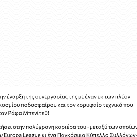
ν έναρξη της συνεργασίας της με έναν εκ των πλέον
κοσμίου ποδοσφαίρου και τον κορυφαίο τεχνικό που
 τον Ράφα Μπενίτεθ!
κτήσει στην πολύχρονη καριέρα του -μεταξύ των οποίω
p/Europa League κι ένα Παγκόσμιο Κύπελλο Συλλόγων