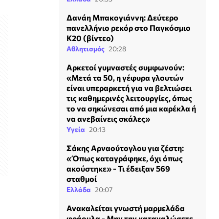
Δανάη Μπακογιάννη: Δεύτερο
πανελλήνιο ρεκόρ στο Παγκόσμιο
Κ20 (βίντεο)
Αθλητισμός
20:28
Αρκετοί γυμναστές συμφωνούν:
«Μετά τα 50, η γέφυρα γλουτών
είναι υπεραρκετή για να βελτιώσει
τις καθημερινές λειτουργίες, όπως
το να σηκώνεσαι από μια καρέκλα ή
να ανεβαίνεις σκάλες»
Υγεία
20:13
Σάκης Αρναούτογλου για ζέστη:
«Όπως καταγράφηκε, όχι όπως
ακούστηκε» - Τι έδειξαν 569
σταθμοί
Ελλάδα
20:07
Ανακαλείται γνωστή μαρμελάδα
φράουλα - Μην την καταναλώσετε