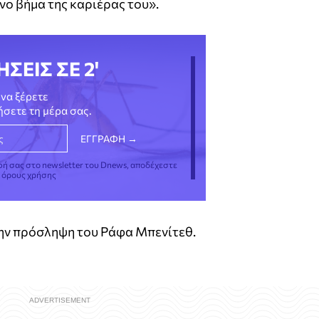
νο βήμα της καριέρας του».
ΗΣΕΙΣ ΣΕ 2'
να ξέρετε
νήσετε τη μέρα σας.
φή σας στο newsletter του Dnews, αποδέχεστε
ς όρους χρήσης
ην πρόσληψη του Ράφα Μπενίτεθ.