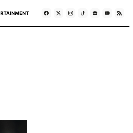
ΡΟΗ ΕΙΔΗΣΕΩΝ
T
NEWS IN ENGLISH
Games
ERTAINMENT