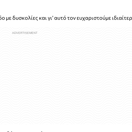
 με δυσκολίες και γι’ αυτό τον ευχαριστούμε ιδιαίτερ