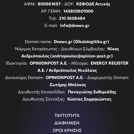
ΑΦΜ:
800961697
- ΔΟΥ:
ΚΕΦΟΔΕ Αττικής
ΑΡ. ΓΕΜΗ:
145803601000
Τηλ:
210 3608484
E-mail:
info@dnews.gr
Domain name:
Dnews.gr (Dikaiologitika.gr)
Νόμιμος Εκπρόσωπος - Διευθύνων Σύμβουλος:
Νίκος
Ανδριόπουλος (andriopoulos@opinion-post.gr)
Ιδιοκτησία:
OPINIONPOST A.E.
- Μέτοχοι:
ENERGY REGISTER
Α.Ε. / Ανδριόπουλος Νικόλαος
Δικαιούχος Domain:
OPINIONPOST A.E.
- Διαχειριστής Domain:
Σωτήρης Μπέσκος
Διευθυντής Ιστοσελίδας:
Παναγιώτης Ευθυμιάδης
Διευθυντής Σύνταξης:
Κώστας Σαρρηκώστας
ΤΑΥΤΟΤΗΤΑ
ΔΙΑΦΗΜΙΣΗ
ΟΡΟΙ ΧΡΗΣΗΣ