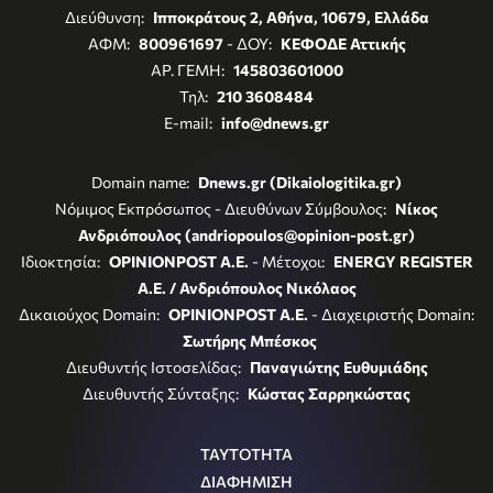
Διεύθυνση:
Ιπποκράτους 2, Αθήνα, 10679, Ελλάδα
ΑΦΜ:
800961697
- ΔΟΥ:
ΚΕΦΟΔΕ Αττικής
ΑΡ. ΓΕΜΗ:
145803601000
Τηλ:
210 3608484
E-mail:
info@dnews.gr
Domain name:
Dnews.gr (Dikaiologitika.gr)
Νόμιμος Εκπρόσωπος - Διευθύνων Σύμβουλος:
Νίκος
Ανδριόπουλος (andriopoulos@opinion-post.gr)
Ιδιοκτησία:
OPINIONPOST A.E.
- Μέτοχοι:
ENERGY REGISTER
Α.Ε. / Ανδριόπουλος Νικόλαος
Δικαιούχος Domain:
OPINIONPOST A.E.
- Διαχειριστής Domain:
Σωτήρης Μπέσκος
Διευθυντής Ιστοσελίδας:
Παναγιώτης Ευθυμιάδης
Διευθυντής Σύνταξης:
Κώστας Σαρρηκώστας
ΤΑΥΤΟΤΗΤΑ
ΔΙΑΦΗΜΙΣΗ