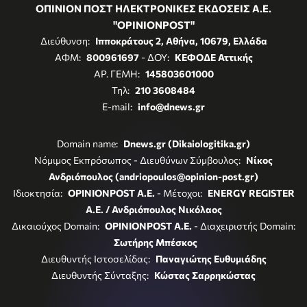
ΟΠΙΝΙΟΝ ΠΟΣΤ ΗΛΕΚΤΡΟΝΙΚΕΣ ΕΚΔΟΣΕΙΣ Α.Ε.
"OPINIONPOST"
Διεύθυνση:
Ιπποκράτους 2, Αθήνα, 10679, Ελλάδα
ΑΦΜ:
800961697
- ΔΟΥ:
ΚΕΦΟΔΕ Αττικής
ΑΡ. ΓΕΜΗ:
145803601000
Τηλ:
210 3608484
E-mail:
info@dnews.gr
Domain name:
Dnews.gr (Dikaiologitika.gr)
Νόμιμος Εκπρόσωπος - Διευθύνων Σύμβουλος:
Νίκος
Ανδριόπουλος (andriopoulos@opinion-post.gr)
Ιδιοκτησία:
OPINIONPOST A.E.
- Μέτοχοι:
ENERGY REGISTER
Α.Ε. / Ανδριόπουλος Νικόλαος
Δικαιούχος Domain:
OPINIONPOST A.E.
- Διαχειριστής Domain:
Σωτήρης Μπέσκος
Διευθυντής Ιστοσελίδας:
Παναγιώτης Ευθυμιάδης
Διευθυντής Σύνταξης:
Κώστας Σαρρηκώστας