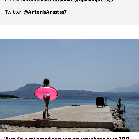
Twitter:
@AntonisAnastas7
Άνοιξε η πλατφόρμα για τα vouchers έως 300