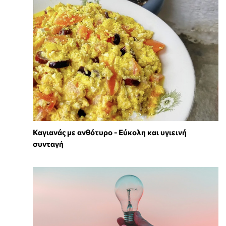
Καγιανάς με ανθότυρο - Εύκολη και υγιεινή
συνταγή