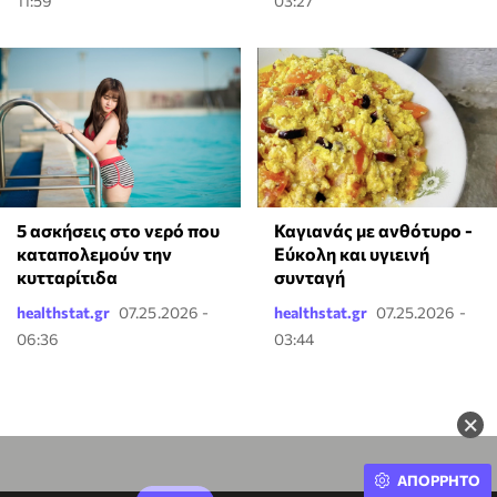
11:59
03:27
5 ασκήσεις στο νερό που
Καγιανάς με ανθότυρο -
καταπολεμούν την
Εύκολη και υγιεινή
κυτταρίτιδα
συνταγή
healthstat.gr
07.25.2026 -
healthstat.gr
07.25.2026 -
06:36
03:44
×
ΑΠΟΡΡΗΤΟ