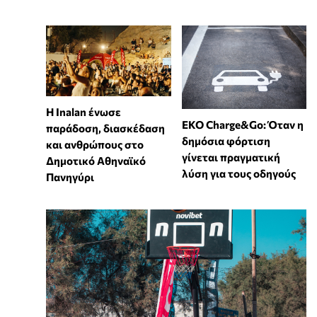
Η Inalan ένωσε
EKO Charge&Go: Όταν η
παράδοση, διασκέδαση
δημόσια φόρτιση
και ανθρώπους στο
γίνεται πραγματική
Δημοτικό Αθηναϊκό
λύση για τους οδηγούς
Πανηγύρι