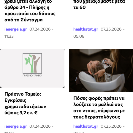
χρειάζεται αλλαγή το
που χρειαζόμαστε μετά
άρθρο 24 - Πλήρης η
τα 60
προστασία του δάσους
από το Σύνταγμα
ienergeia.gr
07.24.2026 -
healthstat.gr
07.25.2026 -
11:33
05:08
Πράσινο Ταμείο:
Πόσες φορές πρέπει να
Εγκρίσεις
λούζετε τα μαλλιά σας
χρηματοδοτήσεων
στο ντους, σύμφωνα με
ύψους 3,2 εκ. €
τους δερματολόγους
ienergeia.gr
07.24.2026 -
healthstat.gr
07.25.2026 -