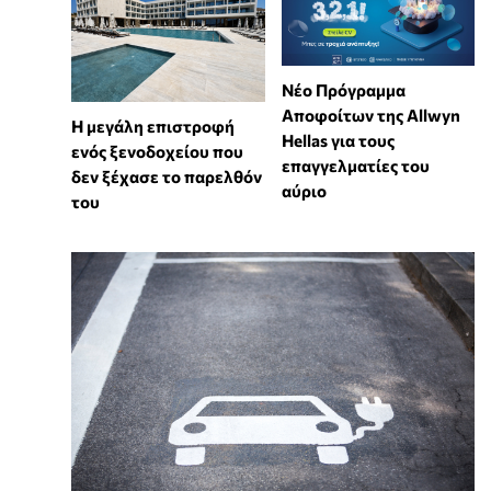
Νέο Πρόγραμμα
Αποφοίτων της Allwyn
Η μεγάλη επιστροφή
Hellas για τους
ενός ξενοδοχείου που
επαγγελματίες του
δεν ξέχασε το παρελθόν
αύριο
του