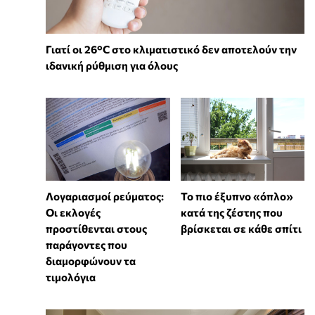
Γιατί οι 26°C στο κλιματιστικό δεν αποτελούν την
ιδανική ρύθμιση για όλους
Λογαριασμοί ρεύματος:
To πιο έξυπνο «όπλο»
Οι εκλογές
κατά της ζέστης που
προστίθενται στους
βρίσκεται σε κάθε σπίτι
παράγοντες που
διαμορφώνουν τα
τιμολόγια