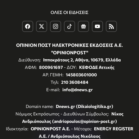
ΟΛΕΣ ΟΙ ΕΙΔΗΣΕΙΣ
ΟΠΙΝΙΟΝ ΠΟΣΤ ΗΛΕΚΤΡΟΝΙΚΕΣ ΕΚΔΟΣΕΙΣ Α.Ε.
"OPINIONPOST"
Διεύθυνση:
Ιπποκράτους 2, Αθήνα, 10679, Ελλάδα
ΑΦΜ:
800961697
- ΔΟΥ:
ΚΕΦΟΔΕ Αττικής
ΑΡ. ΓΕΜΗ:
145803601000
Τηλ:
210 3608484
E-mail:
info@dnews.gr
Domain name:
Dnews.gr (Dikaiologitika.gr)
Νόμιμος Εκπρόσωπος - Διευθύνων Σύμβουλος:
Νίκος
Ανδριόπουλος (andriopoulos@opinion-post.gr)
Ιδιοκτησία:
OPINIONPOST A.E.
- Μέτοχοι:
ENERGY REGISTER
Α.Ε. / Ανδριόπουλος Νικόλαος