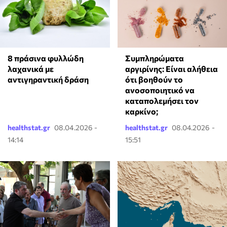
8 πράσινα φυλλώδη
⁠Συμπληρώματα
λαχανικά με
αργιρίνης: Είναι αλήθεια
αντιγηραντική δράση
ότι βοηθούν το
ανοσοποιητικό να
καταπολεμήσει τον
καρκίνο;
healthstat.gr
08.04.2026 -
healthstat.gr
08.04.2026 -
14:14
15:51