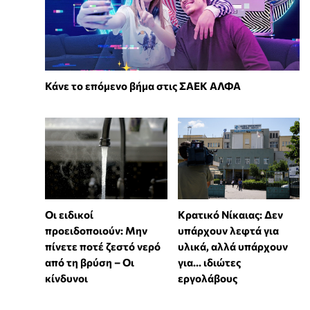
Κάνε το επόμενο βήμα στις ΣΑΕΚ ΑΛΦΑ
Οι ειδικοί
Κρατικό Νίκαιας: Δεν
προειδοποιούν: Μην
υπάρχουν λεφτά για
πίνετε ποτέ ζεστό νερό
υλικά, αλλά υπάρχουν
από τη βρύση – Οι
για... ιδιώτες
κίνδυνοι
εργολάβους