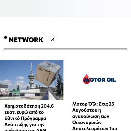
NETWORK
Μοτορ Όϊλ: Στις 25
Χρηματοδότηση 204,6
Αυγούστου η
εκατ. ευρώ από το
ανακοίνωση των
Εθνικό Πρόγραμμα
Οικονομικών
Ανάπτυξης για την
Αποτελεσμάτων 1ου
ανάπλαση της ΔΕΘ