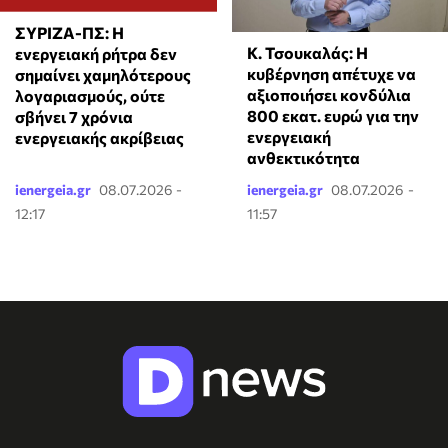
ΣΥΡΙΖΑ-ΠΣ: Η
Κ. Τσουκαλάς: Η
ενεργειακή ρήτρα δεν
κυβέρνηση απέτυχε να
σημαίνει χαμηλότερους
αξιοποιήσει κονδύλια
λογαριασμούς, ούτε
800 εκατ. ευρώ για την
σβήνει 7 χρόνια
ενεργειακή
ενεργειακής ακρίβειας
ανθεκτικότητα
ienergeia.gr
08.07.2026 -
ienergeia.gr
08.07.2026 -
12:17
11:57