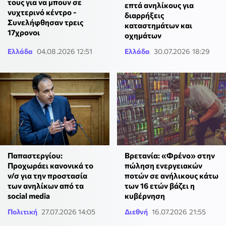
τους για να μπουν σε
επτά ανηλίκους για
νυχτερινό κέντρο -
διαρρήξεις
Συνελήφθησαν τρεις
καταστημάτων και
17χρονοι
οχημάτων
Ελλάδα
04.08.2026 12:51
Ελλάδα
30.07.2026 18:29
Παπαστεργίου:
Βρετανία: «Φρένο» στην
Προχωράει κανονικά το
πώληση ενεργειακών
ν/σ για την προστασία
ποτών σε ανήλικους κάτω
των ανηλίκων από τα
των 16 ετών βάζει η
social media
κυβέρνηση
Πολιτική
27.07.2026 14:05
Διεθνή
16.07.2026 21:55