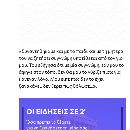
«Συναντηθήκαμε και με το παιδί και με τη μητέρα
του να ζητήσει συγγνώμη υποτίθεται από τον γιο
μου. Του εξήγησα ότι με μία συγγνώμη, εάν μου το
άφηνε στον τόπο, δεν θα μου το γύριζε πίσω για
κανέναν λόγο. Μου είπε πως δεν το έχει
ξανακάνει, δεν ξέρει πώς θόλωσε…».
ΟΙ ΕΙΔΗΣΕΙΣ ΣΕ 2'
Όσα πρέπει να ξέρετε
για να ξεκινήσετε τη μέρα σας.