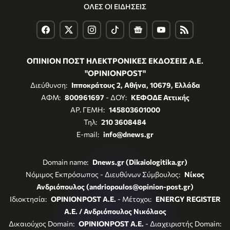
ΟΛΕΣ ΟΙ ΕΙΔΗΣΕΙΣ
ΟΠΙΝΙΟΝ ΠΟΣΤ ΗΛΕΚΤΡΟΝΙΚΕΣ ΕΚΔΟΣΕΙΣ Α.Ε.
"OPINIONPOST"
Διεύθυνση:
Ιπποκράτους 2, Αθήνα, 10679, Ελλάδα
ΑΦΜ:
800961697
- ΔΟΥ:
ΚΕΦΟΔΕ Αττικής
ΑΡ. ΓΕΜΗ:
145803601000
Τηλ:
210 3608484
E-mail:
info@dnews.gr
Domain name:
Dnews.gr (Dikaiologitika.gr)
Νόμιμος Εκπρόσωπος - Διευθύνων Σύμβουλος:
Νίκος
Ανδριόπουλος (andriopoulos@opinion-post.gr)
Ιδιοκτησία:
OPINIONPOST A.E.
- Μέτοχοι:
ENERGY REGISTER
Α.Ε. / Ανδριόπουλος Νικόλαος
Δικαιούχος Domain:
OPINIONPOST A.E.
- Διαχειριστής Domain: