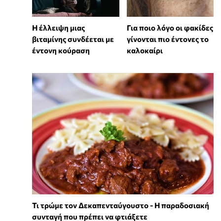
⁠Η έλλειψη μιας
Για ποιο λόγο οι φακίδες
βιταμίνης συνδέεται με
γίνονται πιο έντονες το
έντονη κούραση
καλοκαίρι
Τι τρώμε τον Δεκαπενταύγουστο - Η παραδοσιακή
συνταγή που πρέπει να φτιάξετε