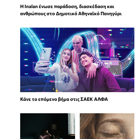
Η Inalan ένωσε παράδοση, διασκέδαση και
ανθρώπους στο Δημοτικό Αθηναϊκό Πανηγύρι
Κάνε το επόμενο βήμα στις ΣΑΕΚ ΑΛΦΑ