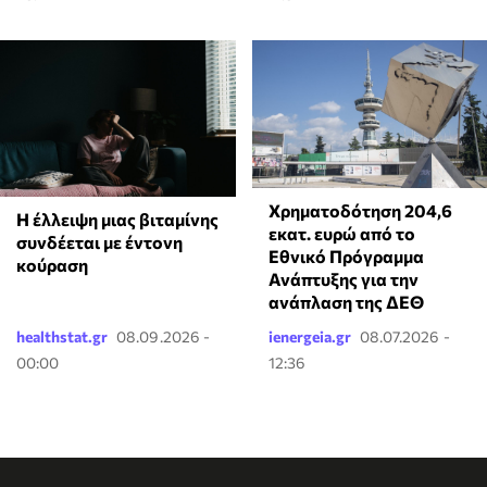
Χρηματοδότηση 204,6
⁠Η έλλειψη μιας βιταμίνης
εκατ. ευρώ από το
συνδέεται με έντονη
Εθνικό Πρόγραμμα
κούραση
Ανάπτυξης για την
ανάπλαση της ΔΕΘ
healthstat.gr
08.09.2026 -
ienergeia.gr
08.07.2026 -
00:00
12:36