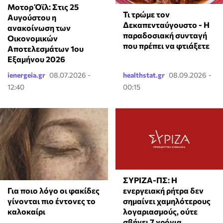
Μοτορ Όϊλ: Στις 25
Τι τρώμε τον
Αυγούστου η
Δεκαπενταύγουστο - Η
ανακοίνωση των
παραδοσιακή συνταγή
Οικονομικών
που πρέπει να φτιάξετε
Αποτελεσμάτων 1ου
Εξαμήνου 2026
ienergeia.gr
08.07.2026 -
healthstat.gr
08.09.2026 -
12:40
00:15
ΣΥΡΙΖΑ-ΠΣ: Η
Για ποιο λόγο οι φακίδες
ενεργειακή ρήτρα δεν
γίνονται πιο έντονες το
σημαίνει χαμηλότερους
καλοκαίρι
λογαριασμούς, ούτε
σβήνει 7 χρόνια