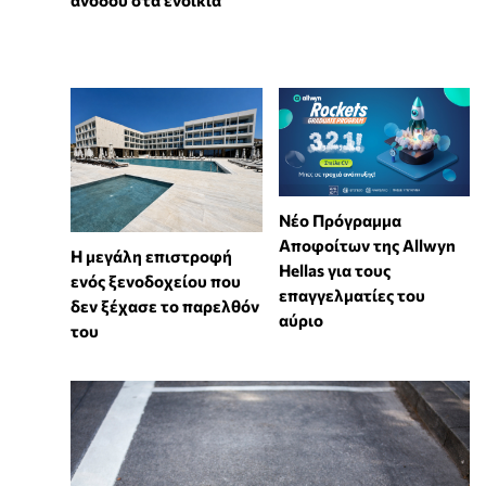
ανόδου στα ενοίκια
Νέο Πρόγραμμα
Αποφοίτων της Allwyn
Η μεγάλη επιστροφή
Hellas για τους
ενός ξενοδοχείου που
επαγγελματίες του
δεν ξέχασε το παρελθόν
αύριο
του