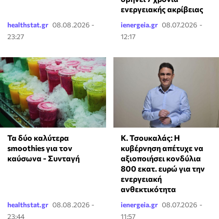
ενεργειακής ακρίβειας
healthstat.gr
08.08.2026 -
ienergeia.gr
08.07.2026 -
23:27
12:17
Τα δύο καλύτερα
Κ. Τσουκαλάς: Η
smoothies για τον
κυβέρνηση απέτυχε να
καύσωνα - Συνταγή
αξιοποιήσει κονδύλια
800 εκατ. ευρώ για την
ενεργειακή
ανθεκτικότητα
healthstat.gr
08.08.2026 -
ienergeia.gr
08.07.2026 -
23:44
11:57