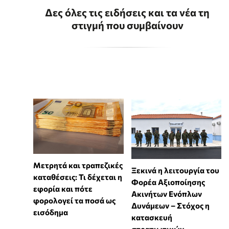
Δες όλες τις ειδήσεις και τα νέα τη
στιγμή που συμβαίνουν
Μετρητά και τραπεζικές
Ξεκινά η λειτουργία του
καταθέσεις: Τι δέχεται η
Φορέα Αξιοποίησης
εφορία και πότε
Ακινήτων Ενόπλων
φορολογεί τα ποσά ως
Δυνάμεων – Στόχος η
εισόδημα
κατασκευή
στρατιωτικών