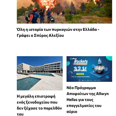
Όλη η ιστορία των πυρκαγιών στην Ελλάδα -
Γράφει ο Σπύρος Αλεξίου
Νέο Πρόγραμμα
Αποφοίτων της Allwyn
Η μεγάλη επιστροφή
Hellas για τους
ενός ξενοδοχείου που
επαγγελματίες του
δεν ξέχασε το παρελθόν
αύριο
του