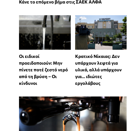
Κάνε το επόμενο βήμα στις ΣΑΕΚ ΑΛΦΑ
Οι ειδικοί
Κρατικό Νίκαιας: Δεν
προειδοποιούν: Μην
υπάρχουν λεφτά για
πίνετε ποτέ ζεστό νερό
υλικά, αλλά υπάρχουν
από τη βρύση – Οι
για... ιδιώτες
κίνδυνοι
εργολάβους