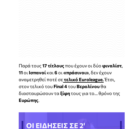
Παρά τους
17 τίτλους
που έχουν οι δύο
φιναλίστ
,
11
οι
Ισπανοί
και
6
οι
«πράσινοι»
, δεν έχουν
αναμετρηθεί ποτέ σε
τελικό
Euroleague
.
Έτσι,
στον τελικό του
Final
4
του
Βερολίνου
θα
διασταυρώσουν τα
ξίφη
τους για το… θρόνο της
Ευρώπης
.
ΟΙ ΕΙΔΗΣΕΙΣ ΣΕ 2'