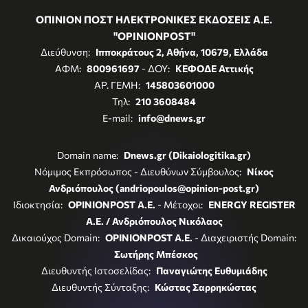
ΟΠΙΝΙΟΝ ΠΟΣΤ ΗΛΕΚΤΡΟΝΙΚΕΣ ΕΚΔΟΣΕΙΣ Α.Ε.
"OPINIONPOST"
Διεύθυνση:
Ιπποκράτους 2, Αθήνα, 10679, Ελλάδα
ΑΦΜ:
800961697
- ΔΟΥ:
ΚΕΦΟΔΕ Αττικής
ΑΡ. ΓΕΜΗ:
145803601000
Τηλ:
210 3608484
E-mail:
info@dnews.gr
Domain name:
Dnews.gr (Dikaiologitika.gr)
Νόμιμος Εκπρόσωπος - Διευθύνων Σύμβουλος:
Νίκος
Ανδριόπουλος (andriopoulos@opinion-post.gr)
Ιδιοκτησία:
OPINIONPOST A.E.
- Μέτοχοι:
ENERGY REGISTER
Α.Ε. / Ανδριόπουλος Νικόλαος
Δικαιούχος Domain:
OPINIONPOST A.E.
- Διαχειριστής Domain:
Σωτήρης Μπέσκος
Διευθυντής Ιστοσελίδας:
Παναγιώτης Ευθυμιάδης
Διευθυντής Σύνταξης:
Κώστας Σαρρηκώστας