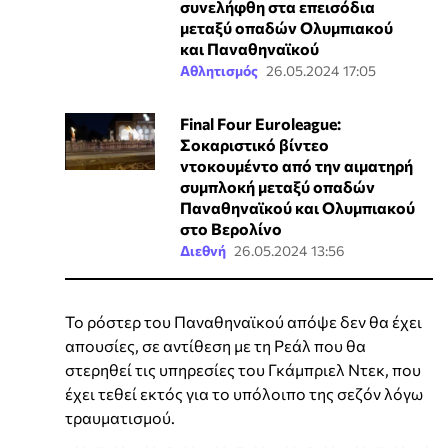
συνελήφθη στα επεισόδια
μεταξύ οπαδών Ολυμπιακού
και Παναθηναϊκού
Αθλητισμός
26.05.2024 17:05
Final Four Euroleague:
Σοκαριστικό βίντεο
ντοκουμέντο από την αιματηρή
συμπλοκή μεταξύ οπαδών
Παναθηναϊκού και Ολυμπιακού
στο Βερολίνο
Διεθνή
26.05.2024 13:56
Το ρόστερ του Παναθηναϊκού απόψε δεν θα έχει
απουσίες, σε αντίθεση με τη Ρεάλ που θα
στερηθεί τις υπηρεσίες του Γκάμπριελ Ντεκ, που
έχει τεθεί εκτός για το υπόλοιπο της σεζόν λόγω
τραυματισμού.