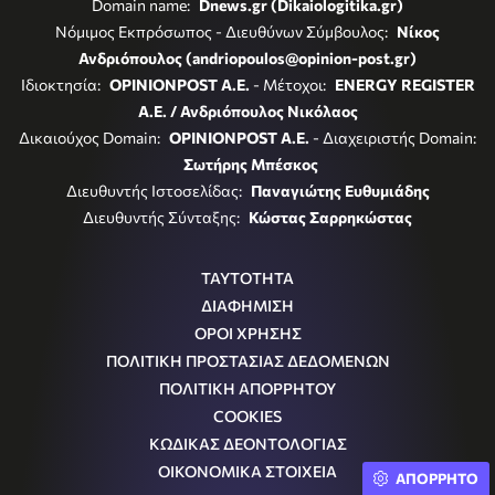
Domain name:
Dnews.gr (Dikaiologitika.gr)
Νόμιμος Εκπρόσωπος - Διευθύνων Σύμβουλος:
Νίκος
Ανδριόπουλος (andriopoulos@opinion-post.gr)
Ιδιοκτησία:
OPINIONPOST A.E.
- Μέτοχοι:
ENERGY REGISTER
Α.Ε. / Ανδριόπουλος Νικόλαος
Δικαιούχος Domain:
OPINIONPOST A.E.
- Διαχειριστής Domain:
Σωτήρης Μπέσκος
Διευθυντής Ιστοσελίδας:
Παναγιώτης Ευθυμιάδης
Διευθυντής Σύνταξης:
Κώστας Σαρρηκώστας
ΤΑΥΤΟΤΗΤΑ
ΔΙΑΦΗΜΙΣΗ
ΟΡΟΙ ΧΡΗΣΗΣ
ΠΟΛΙΤΙΚΗ ΠΡΟΣΤΑΣΙΑΣ ΔΕΔΟΜΕΝΩΝ
ΠΟΛΙΤΙΚΗ ΑΠΟΡΡΗΤΟΥ
COOKIES
ΚΩΔΙΚΑΣ ΔΕΟΝΤΟΛΟΓΙΑΣ
ΟΙΚΟΝΟΜΙΚΑ ΣΤΟΙΧΕΙΑ
ΑΠΟΡΡΗΤΟ