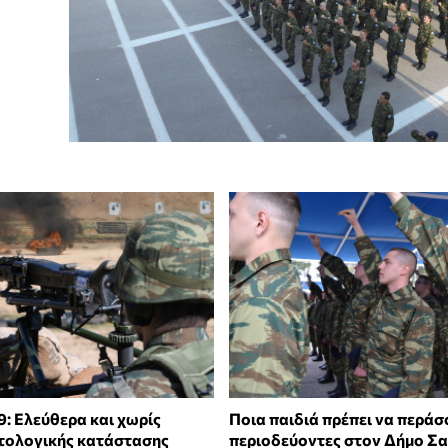
9: Ελεύθερα και χωρίς
Ποια παιδιά πρέπει να περάσ
τολογικής κατάστασης
περιοδεύοντες στον Δήμο Σ