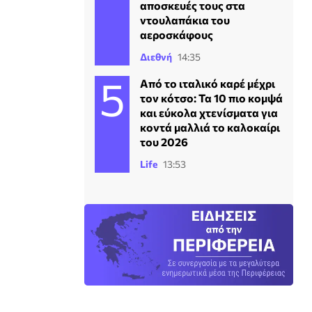
αποσκευές τους στα
ντουλαπάκια του
αεροσκάφους
Διεθνή
14:35
Από το ιταλικό καρέ μέχρι
τον κότσο: Τα 10 πιο κομψά
και εύκολα χτενίσματα για
κοντά μαλλιά το καλοκαίρι
του 2026
Life
13:53