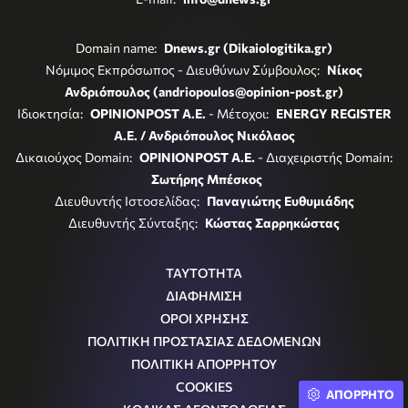
Domain name:
Dnews.gr (Dikaiologitika.gr)
Νόμιμος Εκπρόσωπος - Διευθύνων Σύμβουλος:
Νίκος
Ανδριόπουλος (andriopoulos@opinion-post.gr)
Ιδιοκτησία:
OPINIONPOST A.E.
- Μέτοχοι:
ENERGY REGISTER
Α.Ε. / Ανδριόπουλος Νικόλαος
Δικαιούχος Domain:
OPINIONPOST A.E.
- Διαχειριστής Domain:
Σωτήρης Μπέσκος
Διευθυντής Ιστοσελίδας:
Παναγιώτης Ευθυμιάδης
Διευθυντής Σύνταξης:
Κώστας Σαρρηκώστας
ΤΑΥΤΟΤΗΤΑ
ΔΙΑΦΗΜΙΣΗ
ΟΡΟΙ ΧΡΗΣΗΣ
ΠΟΛΙΤΙΚΗ ΠΡΟΣΤΑΣΙΑΣ ΔΕΔΟΜΕΝΩΝ
ΠΟΛΙΤΙΚΗ ΑΠΟΡΡΗΤΟΥ
COOKIES
ΑΠΟΡΡΗΤΟ