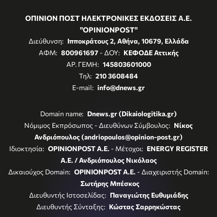
ΟΠΙΝΙΟΝ ΠΟΣΤ ΗΛΕΚΤΡΟΝΙΚΕΣ ΕΚΔΟΣΕΙΣ Α.Ε.
"OPINIONPOST"
Διεύθυνση:
Ιπποκράτους 2, Αθήνα, 10679, Ελλάδα
ΑΦΜ:
800961697
- ΔΟΥ:
ΚΕΦΟΔΕ Αττικής
ΑΡ. ΓΕΜΗ:
145803601000
Τηλ:
210 3608484
E-mail:
info@dnews.gr
Domain name:
Dnews.gr (Dikaiologitika.gr)
Νόμιμος Εκπρόσωπος - Διευθύνων Σύμβουλος:
Νίκος
Ανδριόπουλος (andriopoulos@opinion-post.gr)
Ιδιοκτησία:
OPINIONPOST A.E.
- Μέτοχοι:
ENERGY REGISTER
Α.Ε. / Ανδριόπουλος Νικόλαος
Δικαιούχος Domain:
OPINIONPOST A.E.
- Διαχειριστής Domain:
Σωτήρης Μπέσκος
Διευθυντής Ιστοσελίδας:
Παναγιώτης Ευθυμιάδης
Διευθυντής Σύνταξης:
Κώστας Σαρρηκώστας