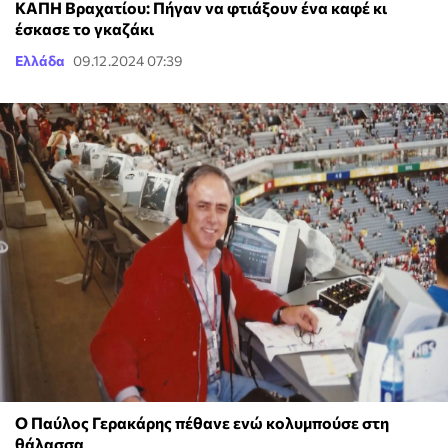
ΚΑΠΗ Βραχατίου: Πήγαν να φτιάξουν ένα καφέ κι
έσκασε το γκαζάκι
Ελλάδα
09.12.2024 07:39
Ο Παύλος Γερακάρης πέθανε ενώ κολυμπούσε στη
θάλασσα