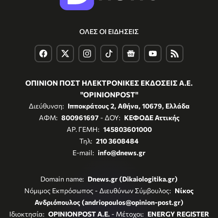
ΟΛΕΣ ΟΙ ΕΙΔΗΣΕΙΣ
ΟΠΙΝΙΟΝ ΠΟΣΤ ΗΛΕΚΤΡΟΝΙΚΕΣ ΕΚΔΟΣΕΙΣ Α.Ε.
"OPINIONPOST"
Διεύθυνση:
Ιπποκράτους 2, Αθήνα, 10679, Ελλάδα
ΑΦΜ:
800961697
- ΔΟΥ:
ΚΕΦΟΔΕ Αττικής
ΑΡ. ΓΕΜΗ:
145803601000
Τηλ:
210 3608484
E-mail:
info@dnews.gr
Domain name:
Dnews.gr (Dikaiologitika.gr)
Νόμιμος Εκπρόσωπος - Διευθύνων Σύμβουλος:
Νίκος
Ανδριόπουλος (andriopoulos@opinion-post.gr)
Ιδιοκτησία:
OPINIONPOST A.E.
- Μέτοχοι:
ENERGY REGISTER