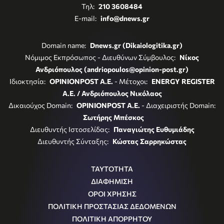
Τηλ:
210 3608484
E-mail:
info@dnews.gr
Domain name:
Dnews.gr (Dikaiologitika.gr)
Νόμιμος Εκπρόσωπος - Διευθύνων Σύμβουλος:
Νίκος
Ανδριόπουλος (andriopoulos@opinion-post.gr)
Ιδιοκτησία:
OPINIONPOST A.E.
- Μέτοχοι:
ENERGY REGISTER
Α.Ε. / Ανδριόπουλος Νικόλαος
Δικαιούχος Domain:
OPINIONPOST A.E.
- Διαχειριστής Domain:
Σωτήρης Μπέσκος
Διευθυντής Ιστοσελίδας:
Παναγιώτης Ευθυμιάδης
Διευθυντής Σύνταξης:
Κώστας Σαρρηκώστας
ΤΑΥΤΟΤΗΤΑ
ΔΙΑΦΗΜΙΣΗ
ΟΡΟΙ ΧΡΗΣΗΣ
ΠΟΛΙΤΙΚΗ ΠΡΟΣΤΑΣΙΑΣ ΔΕΔΟΜΕΝΩΝ
ΠΟΛΙΤΙΚΗ ΑΠΟΡΡΗΤΟΥ