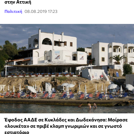
στην Αττική
Πολιτική
08.08.2019 17:23
Έφοδος ΑΑΔΕ σε Κυκλάδες και Δωδεκάνησα: Μοίρασε
«λουκέτα» σε πριβέ κλαμπ γνωριμιών και σε γνωστό
εστιατόριο