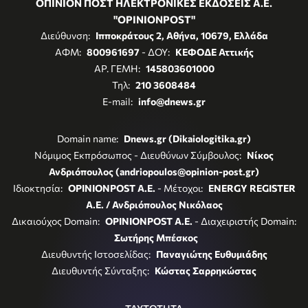
ΟΠΙΝΙΟΝ ΠΟΣΤ ΗΛΕΚΤΡΟΝΙΚΕΣ ΕΚΔΟΣΕΙΣ Α.Ε.
"OPINIONPOST"
Διεύθυνση:
Ιπποκράτους 2, Αθήνα, 10679, Ελλάδα
ΑΦΜ:
800961697
- ΔΟΥ:
ΚΕΦΟΔΕ Αττικής
ΑΡ. ΓΕΜΗ:
145803601000
Τηλ:
210 3608484
E-mail:
info@dnews.gr
Domain name:
Dnews.gr (Dikaiologitika.gr)
Νόμιμος Εκπρόσωπος - Διευθύνων Σύμβουλος:
Νίκος
Ανδριόπουλος (andriopoulos@opinion-post.gr)
Ιδιοκτησία:
OPINIONPOST A.E.
- Μέτοχοι:
ENERGY REGISTER
Α.Ε. / Ανδριόπουλος Νικόλαος
Δικαιούχος Domain:
OPINIONPOST A.E.
- Διαχειριστής Domain:
Σωτήρης Μπέσκος
Διευθυντής Ιστοσελίδας:
Παναγιώτης Ευθυμιάδης
Διευθυντής Σύνταξης:
Κώστας Σαρρηκώστας