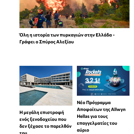
Όλη η ιστορία των πυρκαγιών στην Ελλάδα -
Γράφει ο Σπύρος Αλεξίου
Νέο Πρόγραμμα
Αποφοίτων της Allwyn
Η μεγάλη επιστροφή
Hellas για τους
ενός ξενοδοχείου που
επαγγελματίες του
δεν ξέχασε το παρελθόν
αύριο
του