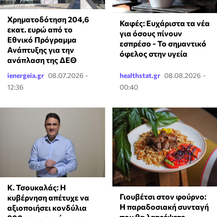
Χρηματοδότηση 204,6
Καφές: Ευχάριστα τα νέα
εκατ. ευρώ από το
για όσους πίνουν
Εθνικό Πρόγραμμα
εσπρέσο - Το σημαντικό
Ανάπτυξης για την
όφελος στην υγεία
ανάπλαση της ΔΕΘ
ienergeia.gr
08.07.2026 -
healthstat.gr
08.08.2026 -
12:36
00:40
Κ. Τσουκαλάς: Η
Γιουβέτσι στον φούρνο:
κυβέρνηση απέτυχε να
Η παραδοσιακή συνταγή
αξιοποιήσει κονδύλια
που θα λατρέψετε