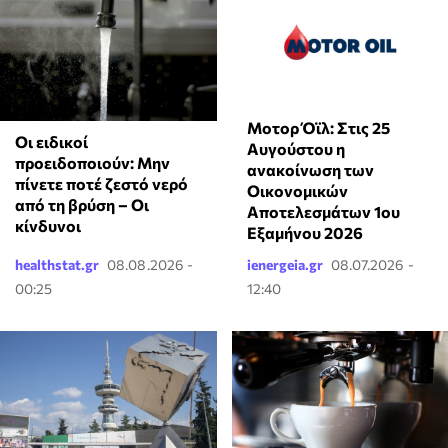
Μοτορ Όϊλ: Στις 25
Οι ειδικοί
Αυγούστου η
προειδοποιούν: Μην
ανακοίνωση των
πίνετε ποτέ ζεστό νερό
Οικονομικών
από τη βρύση – Οι
Αποτελεσμάτων 1ου
κίνδυνοι
Εξαμήνου 2026
healthstat.gr
08.08.2026 -
ienergeia.gr
08.07.2026 -
00:25
12:40