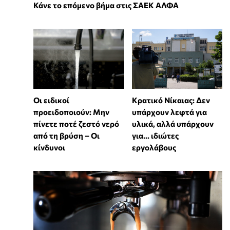
Κάνε το επόμενο βήμα στις ΣΑΕΚ ΑΛΦΑ
Οι ειδικοί
Κρατικό Νίκαιας: Δεν
προειδοποιούν: Μην
υπάρχουν λεφτά για
πίνετε ποτέ ζεστό νερό
υλικά, αλλά υπάρχουν
από τη βρύση – Οι
για... ιδιώτες
κίνδυνοι
εργολάβους