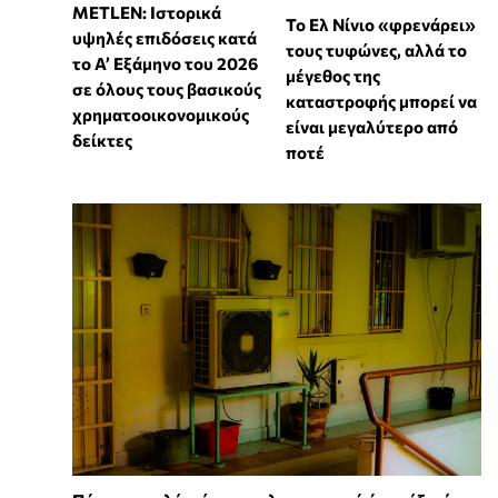
METLEN: Ιστορικά
Το Ελ Νίνιο «φρενάρει»
υψηλές επιδόσεις κατά
τους τυφώνες, αλλά το
το Α’ Εξάμηνο του 2026
μέγεθος της
σε όλους τους βασικούς
καταστροφής μπορεί να
χρηματοοικονομικούς
είναι μεγαλύτερο από
δείκτες
ποτέ