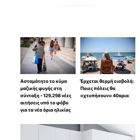
Ασταμάτητο το κύμα
Έρχεται θερμή εισβολή:
μαζικής φυγής στη
Ποιες πόλεις θα
σύνταξη - 129.298 νέες
«χτυπήσουν» 40αρια
αιτήσεις υπό το φόβο
για τα νέα όρια ηλικίας