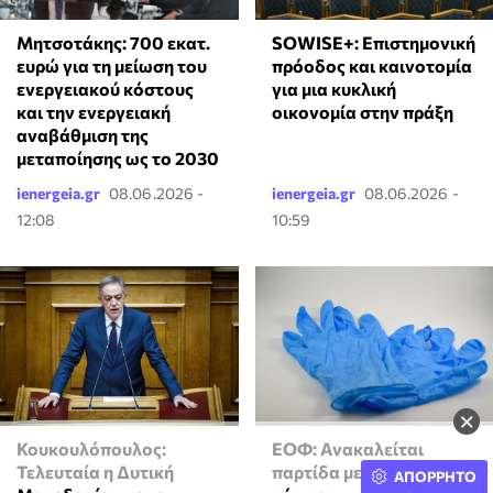
Μητσοτάκης: 700 εκατ.
SOWISE+: Επιστημονική
ευρώ για τη μείωση του
πρόοδος και καινοτομία
ενεργειακού κόστους
για μια κυκλική
και την ενεργειακή
οικονομία στην πράξη
αναβάθμιση της
μεταποίησης ως το 2030
ienergeia.gr
08.06.2026 -
ienergeia.gr
08.06.2026 -
12:08
10:59
×
Κουκουλόπουλος:
ΕΟΦ: Ανακαλείται
Τελευταία η Δυτική
παρτίδα με χειρουργικά
ΑΠΟΡΡΗΤΟ