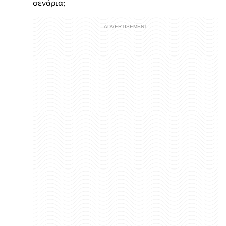
σενάρια;