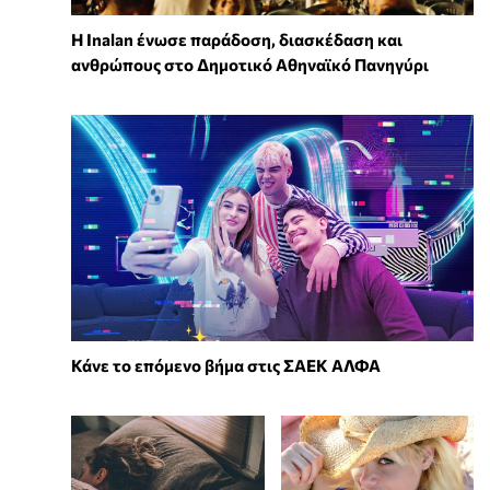
Η Inalan ένωσε παράδοση, διασκέδαση και
ανθρώπους στο Δημοτικό Αθηναϊκό Πανηγύρι
Κάνε το επόμενο βήμα στις ΣΑΕΚ ΑΛΦΑ