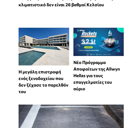
κλιματιστικό δεν είναι 26 βαθμοί Κελσίου
Νέο Πρόγραμμα
Αποφοίτων της Allwyn
Η μεγάλη επιστροφή
Hellas για τους
ενός ξενοδοχείου που
επαγγελματίες του
δεν ξέχασε το παρελθόν
αύριο
του