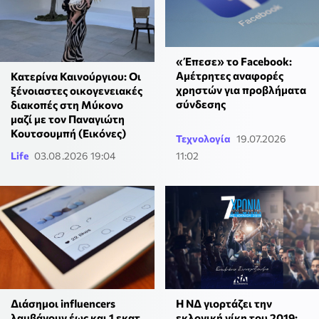
«Έπεσε» το Facebook:
Αμέτρητες αναφορές
Κατερίνα Καινούργιου: Οι
χρηστών για προβλήματα
ξένοιαστες οικογενειακές
σύνδεσης
διακοπές στη Μύκονο
μαζί με τον Παναγιώτη
Κουτσουμπή (Εικόνες)
Τεχνολογία
19.07.2026
Life
03.08.2026 19:04
11:02
Η ΝΔ γιορτάζει την
Διάσημοι influencers
εκλογική νίκη του 2019:
λαμβάνουν έως και 1 εκατ.