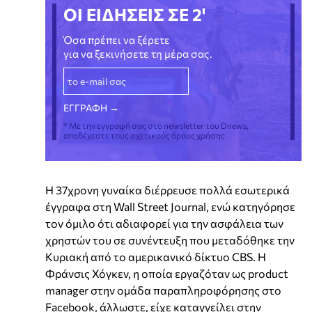
ΟΙ ΕΙΔΗΣΕΙΣ ΣΕ 2'
Όσα πρέπει να ξέρετε
για να ξεκινήσετε τη μέρα σας.
* Με την εγγραφή σας στο newsletter του Dnews,
αποδέχεστε τους σχετικούς όρους χρήσης
Η 37χρονη γυναίκα διέρρευσε πολλά εσωτερικά
έγγραφα στη Wall Street Journal, ενώ κατηγόρησε
τον όμιλο ότι αδιαφορεί για την ασφάλεια των
χρηστών του σε συνέντευξη που μεταδόθηκε την
Κυριακή από το αμερικανικό δίκτυο CBS. Η
Φράνσις Χόγκεν, η οποία εργαζόταν ως product
manager στην ομάδα παραπληροφόρησης στο
Facebook, άλλωστε, είχε καταγγείλει στην