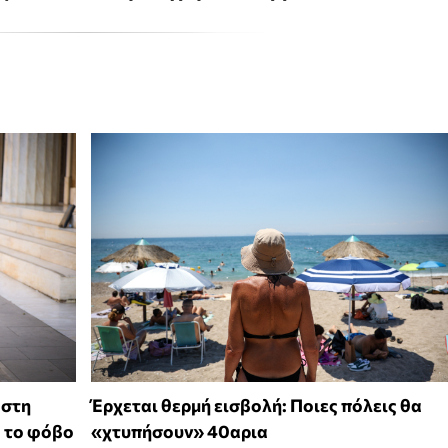
 στη
Έρχεται θερμή εισβολή: Ποιες πόλεις θα
ό το φόβο
«χτυπήσουν» 40αρια