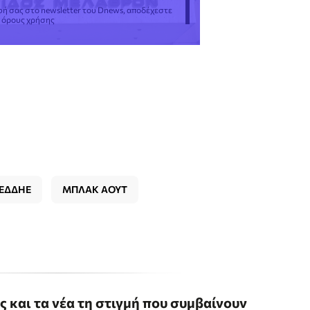
φή σας στο newsletter του Dnews, αποδέχεστε
ς όρους χρήσης
ΕΔΔΗΕ
ΜΠΛΑΚ ΑΟΥΤ
ις και τα νέα τη στιγμή που συμβαίνουν