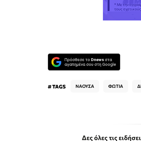
* Με την εγγρα
τους σχετικού
Πρόσθεσε το
Dnews
στα
αγαπημένα σου στη Google
# TAGS
ΝΑΟΥΣΑ
ΦΩΤΙΑ
Δ
Δες όλες τις ειδήσε