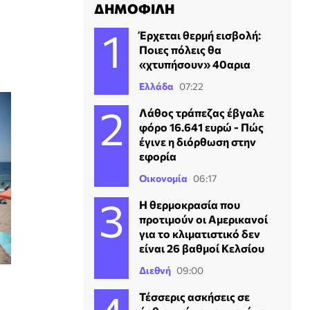
ΔΗΜΟΦΙΛΗ
Έρχεται θερμή εισβολή:
Ποιες πόλεις θα
«χτυπήσουν» 40αρια
Ελλάδα
07:22
Λάθος τράπεζας έβγαλε
φόρο 16.641 ευρώ - Πώς
έγινε η διόρθωση στην
εφορία
Οικονομία
06:17
Η θερμοκρασία που
προτιμούν οι Αμερικανοί
για το κλιματιστικό δεν
είναι 26 βαθμοί Κελσίου
Διεθνή
09:00
Τέσσερις ασκήσεις σε