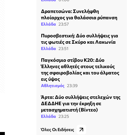
Δραπετσώνα: Συνελήφθη
πλοίαρχος για θαλάσσια ρύπανση
Ελλάδα
23:57
Πυροσβεστική: Δύο συλλήψεις για
τις φωτιές σε Σκύρο και Λακωνία
Ελλάδα
23:51
Παγκόσμιο στίβου Κ20: Δύο
Έλληνες αθλητές στους τελικούς
της σφαιροβολίας και του άλματος
εις ύψος
Αθλητισμός
23:39
Άρτα: Δύο συλλήψεις στελεχών της
ΔΕΔΔΗΕ για την έκρηξη σε
μετασχηματιστή (Βίντεο)
Ελλάδα
23:25
Όλες Οι Ειδήσεις