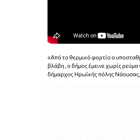
«Από το θερμικό φορτίο ο υποσταθ
βλάβη , ο δήμος έμεινε χωρίς ρεύμ
δήμαρχος Ηρωϊκής πόλης Νάουσας,