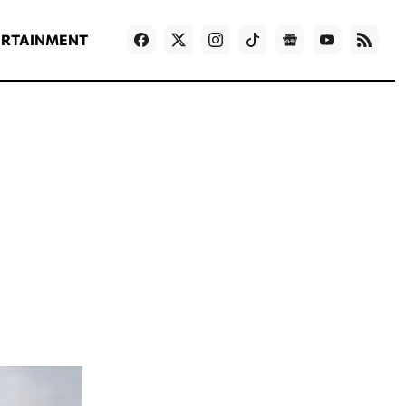
ΡΟΗ ΕΙΔΗΣΕΩΝ
T
NEWS IN ENGLISH
Games
ERTAINMENT