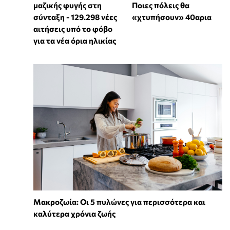
μαζικής φυγής στη
Ποιες πόλεις θα
σύνταξη - 129.298 νέες
«χτυπήσουν» 40αρια
αιτήσεις υπό το φόβο
για τα νέα όρια ηλικίας
Mακροζωία: Οι 5 πυλώνες για περισσότερα και
καλύτερα χρόνια ζωής