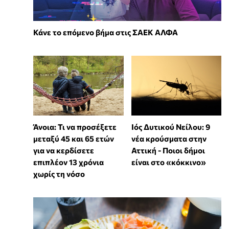
Κάνε το επόμενο βήμα στις ΣΑΕΚ ΑΛΦΑ
Άνοια: Τι να προσέξετε
Ιός Δυτικού Νείλου: 9
μεταξύ 45 και 65 ετών
νέα κρούσματα στην
για να κερδίσετε
Αττική - Ποιοι δήμοι
επιπλέον 13 χρόνια
είναι στο «κόκκινο»
χωρίς τη νόσο