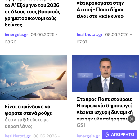
νέα κρούσματα στην
το Α’ Εξάμηνο του 2026
Αττική - Ποιοι δήμοι
σε όλους τους βασικούς
είναι στο «κόκκινο»
χρηματοοικονομικούς
δείκτες
ienergeia.gr
08.06.2026 -
healthstat.gr
08.06.2026 -
08:20
07:37
Σταύρος Παπασταύρου:
Η συμφωνία δημιουργεί
⁠Είναι επικίνδυνο να
νέα και ισχυρή δυναμική
φοράτε στενά ρούχα
×
για την υλοποίηση του
όταν ταξιδεύετε με
GSI
αεροπλάνο;
ΑΠΟΡΡΗΤΟ
healthstat.gr
08.06.2026 -
ienergeia.gr
08.06.2026 -