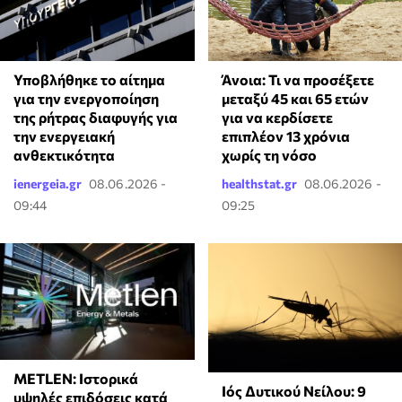
Υποβλήθηκε το αίτημα
Άνοια: Τι να προσέξετε
για την ενεργοποίηση
μεταξύ 45 και 65 ετών
της ρήτρας διαφυγής για
για να κερδίσετε
την ενεργειακή
επιπλέον 13 χρόνια
ανθεκτικότητα
χωρίς τη νόσο
ienergeia.gr
08.06.2026 -
healthstat.gr
08.06.2026 -
09:44
09:25
METLEN: Ιστορικά
Ιός Δυτικού Νείλου: 9
υψηλές επιδόσεις κατά