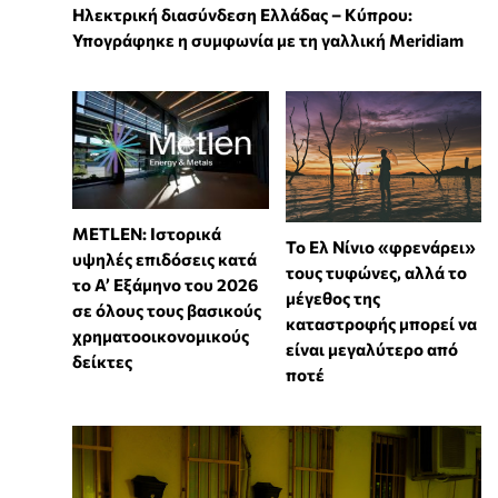
Ηλεκτρική διασύνδεση Ελλάδας – Κύπρου:
Υπογράφηκε η συμφωνία με τη γαλλική Meridiam
METLEN: Ιστορικά
Το Ελ Νίνιο «φρενάρει»
υψηλές επιδόσεις κατά
τους τυφώνες, αλλά το
το Α’ Εξάμηνο του 2026
μέγεθος της
σε όλους τους βασικούς
καταστροφής μπορεί να
χρηματοοικονομικούς
είναι μεγαλύτερο από
δείκτες
ποτέ