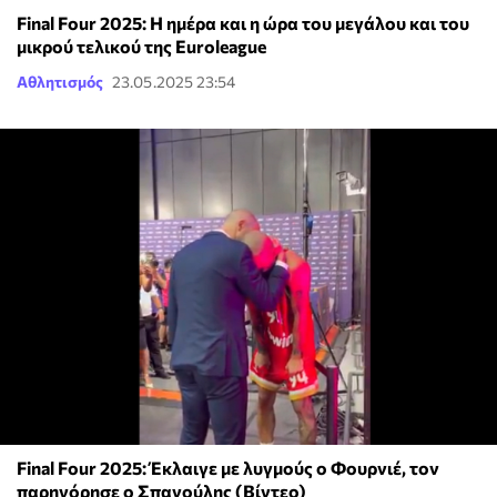
Final Four 2025: Η ημέρα και η ώρα του μεγάλου και του
μικρού τελικού της Euroleague
Αθλητισμός
23.05.2025 23:54
Final Four 2025: Έκλαιγε με λυγμούς ο Φουρνιέ, τον
παρηγόρησε ο Σπανούλης (Βίντεο)