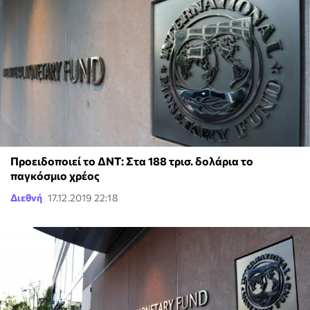
Προειδοποιεί το ΔΝΤ: Στα 188 τρισ. δολάρια το
παγκόσμιο χρέος
Διεθνή
17.12.2019 22:18