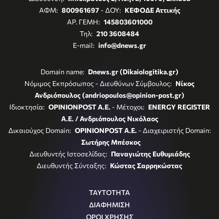
ΑΦΜ:
800961697
- ΔΟΥ:
ΚΕΦΟΔΕ Αττικής
ΑΡ. ΓΕΜΗ:
145803601000
Τηλ:
210 3608484
E-mail:
info@dnews.gr
Domain name:
Dnews.gr (Dikaiologitika.gr)
Νόμιμος Εκπρόσωπος - Διευθύνων Σύμβουλος:
Νίκος
Ανδριόπουλος (andriopoulos@opinion-post.gr)
Ιδιοκτησία:
OPINIONPOST A.E.
- Μέτοχοι:
ENERGY REGISTER
Α.Ε. / Ανδριόπουλος Νικόλαος
Δικαιούχος Domain:
OPINIONPOST A.E.
- Διαχειριστής Domain:
Σωτήρης Μπέσκος
Διευθυντής Ιστοσελίδας:
Παναγιώτης Ευθυμιάδης
Διευθυντής Σύνταξης:
Κώστας Σαρρηκώστας
ΤΑΥΤΟΤΗΤΑ
ΔΙΑΦΗΜΙΣΗ
ΟΡΟΙ ΧΡΗΣΗΣ