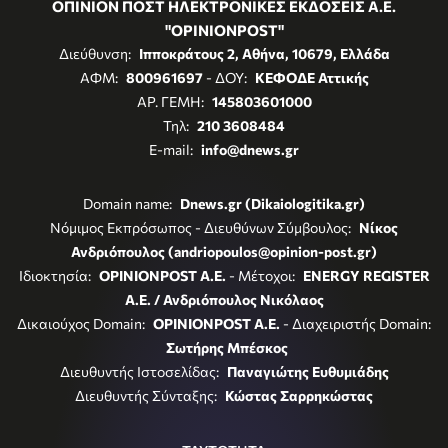
ΟΠΙΝΙΟΝ ΠΟΣΤ ΗΛΕΚΤΡΟΝΙΚΕΣ ΕΚΔΟΣΕΙΣ Α.Ε.
"OPINIONPOST"
Διεύθυνση:
Ιπποκράτους 2, Αθήνα, 10679, Ελλάδα
ΑΦΜ:
800961697
- ΔΟΥ:
ΚΕΦΟΔΕ Αττικής
ΑΡ. ΓΕΜΗ:
145803601000
Τηλ:
210 3608484
E-mail:
info@dnews.gr
Domain name:
Dnews.gr (Dikaiologitika.gr)
Νόμιμος Εκπρόσωπος - Διευθύνων Σύμβουλος:
Νίκος
Ανδριόπουλος (andriopoulos@opinion-post.gr)
Ιδιοκτησία:
OPINIONPOST A.E.
- Μέτοχοι:
ENERGY REGISTER
Α.Ε. / Ανδριόπουλος Νικόλαος
Δικαιούχος Domain:
OPINIONPOST A.E.
- Διαχειριστής Domain:
Σωτήρης Μπέσκος
Διευθυντής Ιστοσελίδας:
Παναγιώτης Ευθυμιάδης
Διευθυντής Σύνταξης:
Κώστας Σαρρηκώστας