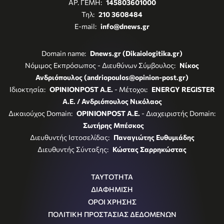
ΑΡ. ΓΕΜΗ:
145803601000
Τηλ:
210 3608484
E-mail:
info@dnews.gr
Domain name:
Dnews.gr (Dikaiologitika.gr)
Νόμιμος Εκπρόσωπος - Διευθύνων Σύμβουλος:
Νίκος
Ανδριόπουλος (andriopoulos@opinion-post.gr)
Ιδιοκτησία:
OPINIONPOST A.E.
- Μέτοχοι:
ENERGY REGISTER
Α.Ε. / Ανδριόπουλος Νικόλαος
Δικαιούχος Domain:
OPINIONPOST A.E.
- Διαχειριστής Domain:
Σωτήρης Μπέσκος
Διευθυντής Ιστοσελίδας:
Παναγιώτης Ευθυμιάδης
Διευθυντής Σύνταξης:
Κώστας Σαρρηκώστας
ΤΑΥΤΟΤΗΤΑ
ΔΙΑΦΗΜΙΣΗ
ΟΡΟΙ ΧΡΗΣΗΣ
ΠΟΛΙΤΙΚΗ ΠΡΟΣΤΑΣΙΑΣ ΔΕΔΟΜΕΝΩΝ