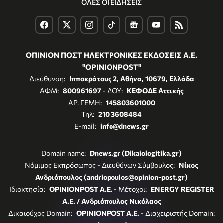
ΟΛΕΣ ΟΙ ΕΙΔΗΣΕΙΣ
ΟΠΙΝΙΟΝ ΠΟΣΤ ΗΛΕΚΤΡΟΝΙΚΕΣ ΕΚΔΟΣΕΙΣ Α.Ε.
"OPINIONPOST"
Διεύθυνση:
Ιπποκράτους 2, Αθήνα, 10679, Ελλάδα
ΑΦΜ:
800961697
- ΔΟΥ:
ΚΕΦΟΔΕ Αττικής
ΑΡ. ΓΕΜΗ:
145803601000
Τηλ:
210 3608484
E-mail:
info@dnews.gr
Domain name:
Dnews.gr (Dikaiologitika.gr)
Νόμιμος Εκπρόσωπος - Διευθύνων Σύμβουλος:
Νίκος
Ανδριόπουλος (andriopoulos@opinion-post.gr)
Ιδιοκτησία:
OPINIONPOST A.E.
- Μέτοχοι:
ENERGY REGISTER
Α.Ε. / Ανδριόπουλος Νικόλαος
Δικαιούχος Domain:
OPINIONPOST A.E.
- Διαχειριστής Domain: