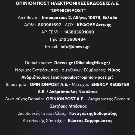
ΟΠΙΝΙΟΝ ΠΟΣΤ ΗΛΕΚΤΡΟΝΙΚΕΣ ΕΚΔΟΣΕΙΣ Α.Ε.
"OPINIONPOST"
Διεύθυνση:
Ιπποκράτους 2, Αθήνα, 10679, Ελλάδα
ΑΦΜ:
800961697
- ΔΟΥ:
ΚΕΦΟΔΕ Αττικής
ΑΡ. ΓΕΜΗ:
145803601000
Τηλ:
210 3608484
E-mail:
info@dnews.gr
Domain name:
Dnews.gr (Dikaiologitika.gr)
Νόμιμος Εκπρόσωπος - Διευθύνων Σύμβουλος:
Νίκος
Ανδριόπουλος (andriopoulos@opinion-post.gr)
Ιδιοκτησία:
OPINIONPOST A.E.
- Μέτοχοι:
ENERGY REGISTER
Α.Ε. / Ανδριόπουλος Νικόλαος
Δικαιούχος Domain:
OPINIONPOST A.E.
- Διαχειριστής Domain:
Σωτήρης Μπέσκος
Διευθυντής Ιστοσελίδας:
Παναγιώτης Ευθυμιάδης
Διευθυντής Σύνταξης:
Κώστας Σαρρηκώστας