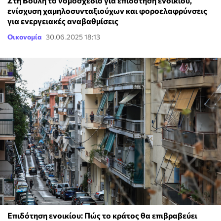
Στη Βουλή το νομοσχέδιο για επιδότηση ενοικίου,
ενίσχυση χαμηλοσυνταξιούχων και φοροελαφρύνσεις
για ενεργειακές αναβαθμίσεις
Οικονομία
30.06.2025 18:13
Επιδότηση ενοικίου: Πώς το κράτος θα επιβραβεύει