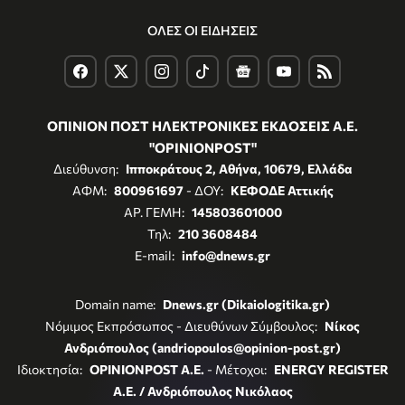
ΟΛΕΣ ΟΙ ΕΙΔΗΣΕΙΣ
ΟΠΙΝΙΟΝ ΠΟΣΤ ΗΛΕΚΤΡΟΝΙΚΕΣ ΕΚΔΟΣΕΙΣ Α.Ε.
"OPINIONPOST"
Διεύθυνση:
Ιπποκράτους 2, Αθήνα, 10679, Ελλάδα
ΑΦΜ:
800961697
- ΔΟΥ:
ΚΕΦΟΔΕ Αττικής
ΑΡ. ΓΕΜΗ:
145803601000
Τηλ:
210 3608484
E-mail:
info@dnews.gr
Domain name:
Dnews.gr (Dikaiologitika.gr)
Νόμιμος Εκπρόσωπος - Διευθύνων Σύμβουλος:
Νίκος
Ανδριόπουλος (andriopoulos@opinion-post.gr)
Ιδιοκτησία:
OPINIONPOST A.E.
- Μέτοχοι:
ENERGY REGISTER
Α.Ε. / Ανδριόπουλος Νικόλαος