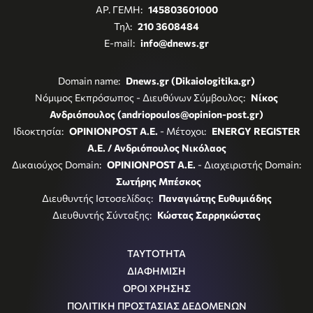
ΑΡ. ΓΕΜΗ:
145803601000
Τηλ:
210 3608484
E-mail:
info@dnews.gr
Domain name:
Dnews.gr (Dikaiologitika.gr)
Νόμιμος Εκπρόσωπος - Διευθύνων Σύμβουλος:
Νίκος
Ανδριόπουλος (andriopoulos@opinion-post.gr)
Ιδιοκτησία:
OPINIONPOST A.E.
- Μέτοχοι:
ENERGY REGISTER
Α.Ε. / Ανδριόπουλος Νικόλαος
Δικαιούχος Domain:
OPINIONPOST A.E.
- Διαχειριστής Domain:
Σωτήρης Μπέσκος
Διευθυντής Ιστοσελίδας:
Παναγιώτης Ευθυμιάδης
Διευθυντής Σύνταξης:
Κώστας Σαρρηκώστας
ΤΑΥΤΟΤΗΤΑ
ΔΙΑΦΗΜΙΣΗ
ΟΡΟΙ ΧΡΗΣΗΣ
ΠΟΛΙΤΙΚΗ ΠΡΟΣΤΑΣΙΑΣ ΔΕΔΟΜΕΝΩΝ