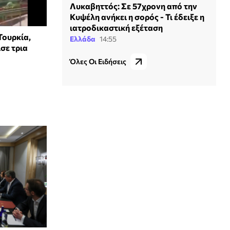
Λυκαβηττός: Σε 57χρονη από την
Κυψέλη ανήκει η σορός - Τι έδειξε η
ιατροδικαστική εξέταση
Τουρκία,
Ελλάδα
14:55
σε τρια
Όλες Οι Ειδήσεις