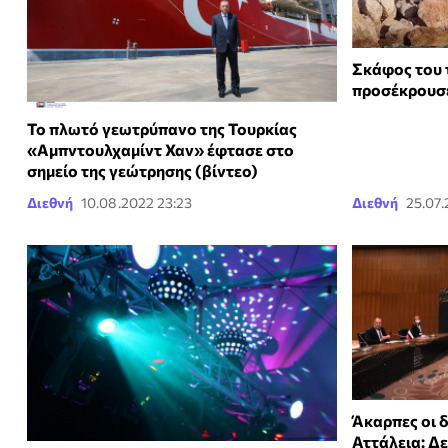
Σκάφος του 
προσέκρουσε
Το πλωτό γεωτρύπανο της Τουρκίας
«Αμπντουλχαμίντ Χαν» έφτασε στο
σημείο της γεώτρησης (βίντεο)
Διεθνή
10.08.2022 23:23
Διεθνή
25.07.
Άκαρπες οι 
Αττάλεια: Δ