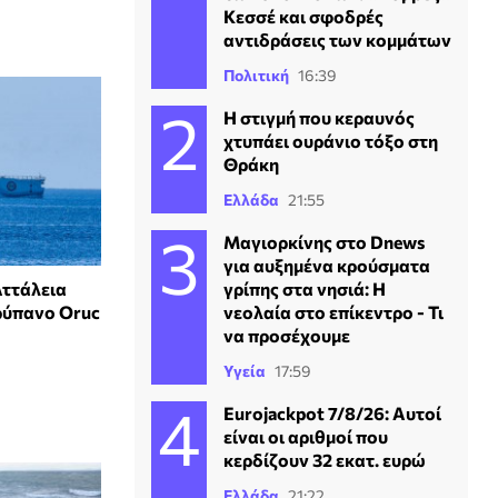
Κεσσέ και σφοδρές
αντιδράσεις των κομμάτων
Πολιτική
16:39
H στιγμή που κεραυνός
χτυπάει ουράνιο τόξο στη
Θράκη
Ελλάδα
21:55
Μαγιορκίνης στο Dnews
για αυξημένα κρούσματα
Αττάλεια
γρίπης στα νησιά: Η
ρύπανο Oruc
νεολαία στο επίκεντρο - Τι
να προσέχουμε
Υγεία
17:59
Eurojackpot 7/8/26: Αυτοί
είναι οι αριθμοί που
κερδίζουν 32 εκατ. ευρώ
Ελλάδα
21:22