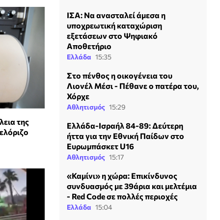
ΙΣΑ: Να ανασταλεί άμεσα η
υποχρεωτική καταχώριση
εξετάσεων στο Ψηφιακό
Αποθετήριο
Ελλάδα
15:35
Στο πένθος η οικογένεια του
Λιονέλ Μέσι - Πέθανε ο πατέρα του,
Χόρχε
Αθλητισμός
15:29
λεια της
Ελλάδα-Ισραήλ 84-89: Δεύτερη
τελόριζο
ήττα για την Εθνική Παίδων στο
Ευρωμπάσκετ U16
Αθλητισμός
15:17
«Καμίνι» η χώρα: Επικίνδυνος
συνδυασμός με 39άρια και μελτέμια
- Red Code σε πολλές περιοχές
Ελλάδα
15:04