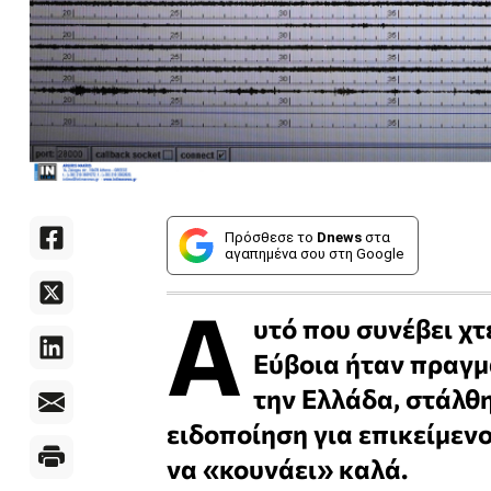
Πρόσθεσε το
Dnews
στα
αγαπημένα σου στη Google
Α
υτό που συνέβει χτ
Εύβοια ήταν πραγμ
την Ελλάδα, στάλθ
ειδοποίηση για επικείμενο
να «κουνάει» καλά.