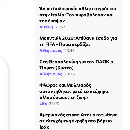
Άγρια δολοφονία αθλητικογράφου
στην Ιταλία: Τον πυροβόλησαν και
τον έκαψαν
Διεθνή
23:57
Μουντιάλ 2026: Απίθανα έσοδα για
τη FIFA - Πόσα κερδίζει
Αθλητισμός
23:43
Στη Θεσσαλονίκη για τον ΠΑΟΚ ο
Όσμαν (βίντεο)
Αθλητισμός
23:36
Φλώρος και Μαλλιαρός
συναντήθηκαν μετά το ατύχημα:
«Μου έσωσες τη ζωή»
Life
23:29
Αμερικανός στρατιώτης σκοτώθηκε
σε ελεγχόμενη έκρηξη στο βόρειο
Ιράκ