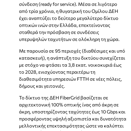
σύνδεση (ready for service). Μέσα σε λιγότερο
από τρία χρόνια, η θυγατρική του Ομίλου ΔΕΗ
έχει αναπτύξει το δεύτερο μεγαλύτερο δίκτυο
οπτικών ινών στην Ελλάδα, επεκτείνοντας
σταθερά την πρόσβαση σε συνδέσεις
υπερυψηλών ταχυτήτων σε ολόκληρη τη χώρα.
Με παρουσία σε 95 περιοχές (διαθέσιμες και υπό
κατασκευή), η ανάπτυξη του δικτύου συνεχίζεται
με στόχο να φτάσει τα 3,8 εκατ. νοικοκυριά έως
το 2028, ενισχύοντας περαιτέρω τη
διαθεσιμότητα υπηρεσιών FTTH σε νέες πόλεις,
δήμους και γειτονιές.
Το δίκτυο της ΔΕΗ FiberGrid βασίζεται σε
αρχιτεκτονική 100% οπτικής ίνας από άκρη σε
άκρη, υποστηρίζοντας ταχύτητες έως 10 Gbps και
προσφέροντας υψηλή αξιοπιστία και δυνατότητα
μελλοντικής επεκτασιμότητας ώστε να καλύπτει