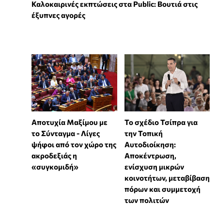
Καλοκαιρινές εκπτώσεις στα Public: Βουτιά στις
έξυπνες αγορές
Αποτυχία Μαξίμου με
Το σχέδιο Τσίπρα για
το Σύνταγμα - Λίγες
την Τοπική
ψήφοι από τον χώρο της
Αυτοδιοίκηση:
ακροδεξιάς η
Αποκέντρωση,
«συγκομιδή»
ενίσχυση μικρών
κοινοτήτων, μεταβίβαση
πόρων και συμμετοχή
των πολιτών