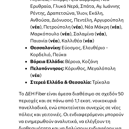
Ερυθραία, Γλυκά Νερά, Σπάτα, Αγ. Ιωάννης
Ρέντης, Δραπετσώνα, Ίλιον, Εκάλη,
Ανθούσα, Διόνυσος, Πεντέλη, Αργυρούπολη
(
νέα
), Πετρούπολη (
νέα
), Νέα Μάκρη (
νέα
),
Μαρκόπουλο (
νέα
), Σαλαμίνα (
νέα
),
Παιανία (
νέα
), Καλλιθέα (
νέα
)
Θεσσαλονίκη:
Εύοσμος, Ελευθέριο -
Κορδελιό, Πεύκα
Βόρεια Ελλάδα:
Βέροια, Κοζάνη
Πελοπόννησος:
Κόρινθος, Μεγαλόπολη
(
νέα
)
Στερεά Ελλάδα & Θεσσαλία:
Τρίκαλα
Το ΔΕΗ Fiber είναι άμεσα διαθέσιμο σε σχεδόν 50
περιοχές και σε πάνω από 1,1 εκατ. νοικοκυριά
πανελλαδικά, ενώ επεκτείνεται συνεχώς σε νέες
πόλεις και γειτονιές. Οι ενδιαφερόμενοι μπορούν
να ενημερωθούν αναλυτικά, να ελέγξουν τη
διαθεσιμότητα και να δηλώσουν ενδιαφέρον για