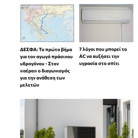
7 λόγοι που μπορεί το
ΔΕΣΦΑ: Το πρώτο βήμα
AC να αυξήσει την
για τον αγωγό πράσινου
υγρασία στο σπίτι
υδρογόνου - Στον
«αέρα» ο διαγωνισμός
για την ανάθεση των
μελετών