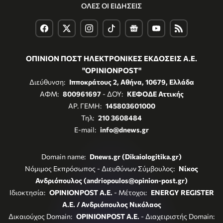
ΟΛΕΣ ΟΙ ΕΙΔΗΣΕΙΣ
ΟΠΙΝΙΟΝ ΠΟΣΤ ΗΛΕΚΤΡΟΝΙΚΕΣ ΕΚΔΟΣΕΙΣ Α.Ε.
"OPINIONPOST"
Διεύθυνση:
Ιπποκράτους 2, Αθήνα, 10679, Ελλάδα
ΑΦΜ:
800961697
- ΔΟΥ:
ΚΕΦΟΔΕ Αττικής
ΑΡ. ΓΕΜΗ:
145803601000
Τηλ:
210 3608484
E-mail:
info@dnews.gr
Domain name:
Dnews.gr (Dikaiologitika.gr)
Νόμιμος Εκπρόσωπος - Διευθύνων Σύμβουλος:
Νίκος
Ανδριόπουλος (andriopoulos@opinion-post.gr)
Ιδιοκτησία:
OPINIONPOST A.E.
- Μέτοχοι:
ENERGY REGISTER
Α.Ε. / Ανδριόπουλος Νικόλαος
Δικαιούχος Domain:
OPINIONPOST A.E.
- Διαχειριστής Domain: