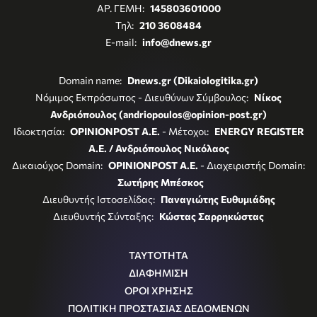
ΑΡ. ΓΕΜΗ:
145803601000
Τηλ:
210 3608484
E-mail:
info@dnews.gr
Domain name:
Dnews.gr (Dikaiologitika.gr)
Νόμιμος Εκπρόσωπος - Διευθύνων Σύμβουλος:
Νίκος
Ανδριόπουλος (andriopoulos@opinion-post.gr)
Ιδιοκτησία:
OPINIONPOST A.E.
- Μέτοχοι:
ENERGY REGISTER
Α.Ε. / Ανδριόπουλος Νικόλαος
Δικαιούχος Domain:
OPINIONPOST A.E.
- Διαχειριστής Domain:
Σωτήρης Μπέσκος
Διευθυντής Ιστοσελίδας:
Παναγιώτης Ευθυμιάδης
Διευθυντής Σύνταξης:
Κώστας Σαρρηκώστας
ΤΑΥΤΟΤΗΤΑ
ΔΙΑΦΗΜΙΣΗ
ΟΡΟΙ ΧΡΗΣΗΣ
ΠΟΛΙΤΙΚΗ ΠΡΟΣΤΑΣΙΑΣ ΔΕΔΟΜΕΝΩΝ