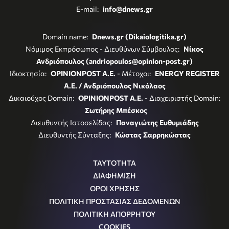
E-mail:
info@dnews.gr
Domain name:
Dnews.gr (Dikaiologitika.gr)
Νόμιμος Εκπρόσωπος - Διευθύνων Σύμβουλος:
Νίκος
Ανδριόπουλος (andriopoulos@opinion-post.gr)
Ιδιοκτησία:
OPINIONPOST A.E.
- Μέτοχοι:
ENERGY REGISTER
Α.Ε. / Ανδριόπουλος Νικόλαος
Δικαιούχος Domain:
OPINIONPOST A.E.
- Διαχειριστής Domain:
Σωτήρης Μπέσκος
Διευθυντής Ιστοσελίδας:
Παναγιώτης Ευθυμιάδης
Διευθυντής Σύνταξης:
Κώστας Σαρρηκώστας
ΤΑΥΤΟΤΗΤΑ
ΔΙΑΦΗΜΙΣΗ
ΟΡΟΙ ΧΡΗΣΗΣ
ΠΟΛΙΤΙΚΗ ΠΡΟΣΤΑΣΙΑΣ ΔΕΔΟΜΕΝΩΝ
ΠΟΛΙΤΙΚΗ ΑΠΟΡΡΗΤΟΥ
COOKIES