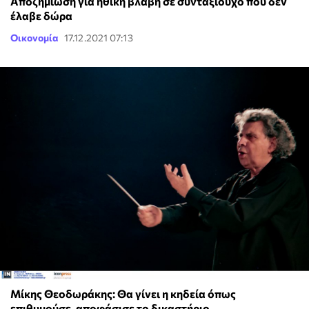
Αποζημίωση για ηθική βλάβη σε συνταξιούχο που δεν
έλαβε δώρα
Οικονομία
17.12.2021 07:13
Μίκης Θεοδωράκης: Θα γίνει η κηδεία όπως
επιθυμούσε, αποφάσισε το δικαστήριο