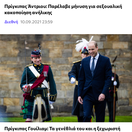
Πρίγκιπας Άντριου: Παρέλαβε μήνυση για σεξoυαλική
κακοποίηση ανήλικης
Διεθνή
10.09.2021 23:59
Πρίγκιπας Γουίλιαμ: Τα γενέθλιά του και η ξεχωριστή