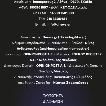
Διεύθυνση:
Ιπποκράτους 2, Αθήνα, 10679, Ελλάδα
ΑΦΜ:
800961697
- ΔΟΥ:
ΚΕΦΟΔΕ Αττικής
ΑΡ. ΓΕΜΗ:
145803601000
Τηλ:
210 3608484
E-mail:
info@dnews.gr
Domain name:
Dnews.gr (Dikaiologitika.gr)
Νόμιμος Εκπρόσωπος - Διευθύνων Σύμβουλος:
Νίκος
Ανδριόπουλος (andriopoulos@opinion-post.gr)
Ιδιοκτησία:
OPINIONPOST A.E.
- Μέτοχοι:
ENERGY REGISTER
Α.Ε. / Ανδριόπουλος Νικόλαος
Δικαιούχος Domain:
OPINIONPOST A.E.
- Διαχειριστής Domain:
Σωτήρης Μπέσκος
Διευθυντής Ιστοσελίδας:
Παναγιώτης Ευθυμιάδης
Διευθυντής Σύνταξης:
Κώστας Σαρρηκώστας
ΤΑΥΤΟΤΗΤΑ
ΔΙΑΦΗΜΙΣΗ