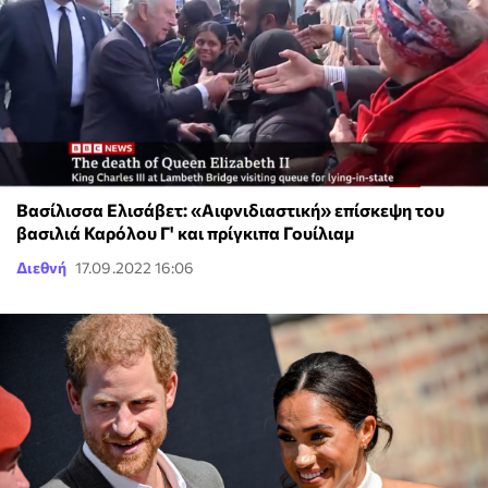
Βασίλισσα Ελισάβετ: «Αιφνιδιαστική» επίσκεψη του
βασιλιά Καρόλου Γ' και πρίγκιπα Γουίλιαμ
Διεθνή
17.09.2022 16:06