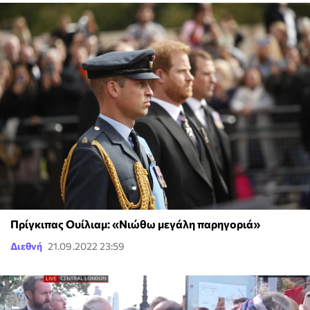
Πρίγκιπας Ουίλιαμ: «Νιώθω μεγάλη παρηγοριά»
Διεθνή
21.09.2022 23:59