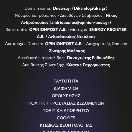
Domain name:
Dnews.gr (Dikaiologitika.gr)
Νόμιμος Εκπρόσωπος - Διευθύνων Σύμβουλος:
Νίκος
Ανδριόπουλος (andriopoulos@opinion-post.gr)
Ιδιοκτησία:
OPINIONPOST A.E.
- Μέτοχοι:
ENERGY REGISTER
Α.Ε. / Ανδριόπουλος Νικόλαος
Δικαιούχος Domain:
OPINIONPOST A.E.
- Διαχειριστής Domain:
Σωτήρης Μπέσκος
Διευθυντής Ιστοσελίδας:
Παναγιώτης Ευθυμιάδης
Διευθυντής Σύνταξης:
Κώστας Σαρρηκώστας
ΤΑΥΤΟΤΗΤΑ
ΔΙΑΦΗΜΙΣΗ
ΟΡΟΙ ΧΡΗΣΗΣ
ΠΟΛΙΤΙΚΗ ΠΡΟΣΤΑΣΙΑΣ ΔΕΔΟΜΕΝΩΝ
ΠΟΛΙΤΙΚΗ ΑΠΟΡΡΗΤΟΥ
COOKIES
ΚΩΔΙΚΑΣ ΔΕΟΝΤΟΛΟΓΙΑΣ